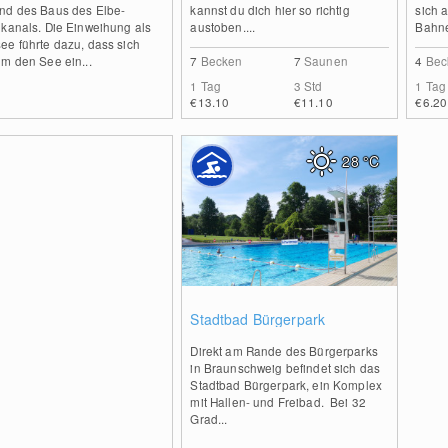
nd des Baus des Elbe-
kannst du dich hier so richtig
sich a
nkanals. Die Einweihung als
austoben....
Bahne
ee führte dazu, dass sich
m den See ein...
7
Becken
7
Saunen
4
Bec
1 Tag
3 Std
1 Tag
€13.10
€11.10
€6.20
28
°C
2
Stadtbad Bürgerpark
Direkt am Rande des Bürgerparks
in Braunschweig befindet sich das
Stadtbad Bürgerpark, ein Komplex
mit Hallen- und Freibad. Bei 32
Grad...