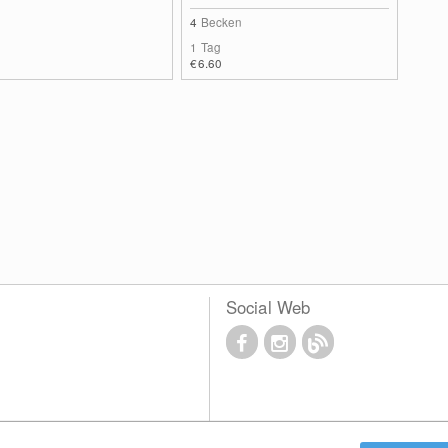
4
Becken
1 Tag
€6.60
Social Web