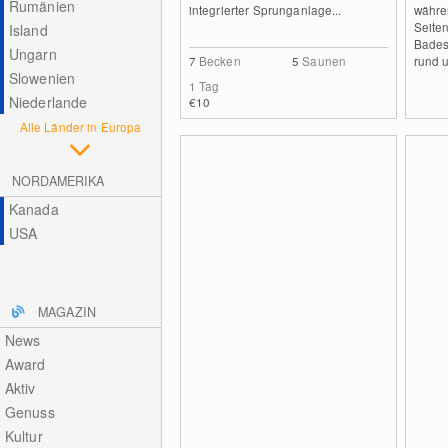
Rumänien
integrierter Sprunganlage...
währe
Seite
Island
Bades
Ungarn
7
Becken
5
Saunen
rund u
Slowenien
1 Tag
Niederlande
€10
Alle Länder in Europa
NORDAMERIKA
Kanada
USA
MAGAZIN
News
Award
Aktiv
Genuss
Kultur