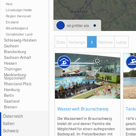
Harz
Lüneburger Heide
Region Hannover
Emsland
ist größer als
Weserbergland
Osnabrücker Land
Schleswig-Holstein
Erste
Vorherige
1
Nächste
Letzte
Sachsen
Brandenburg
Sachsen-Anhalt
28
°C
Hessen
Thüringen
Mecklenburg-
Vorpommern
Rheinland-Pfalz
Hamburg
Berlin
Saarland
2
Bremen
Wasserwelt Braunschweig
Tank
Österreich
Die Wasserwelt in Braunschweig
1976 
Italien
bietet dir und deiner Familie die
gesch
Möglichkeit für einen aufregenden
Isenbü
Schweiz
Badespaß. Im Freizeitbecken mit
Ensta