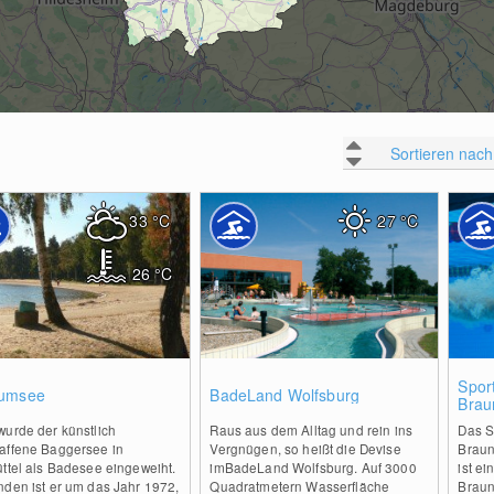
Sortieren nach
33
°C
27
°C
26
°C
0
2
Spor
umsee
BadeLand Wolfsburg
Brau
wurde der künstlich
Raus aus dem Alltag und rein ins
Das S
affene Baggersee in
Vergnügen, so heißt die Devise
Braun
ttel als Badesee eingeweiht.
imBadeLand Wolfsburg. Auf 3000
ist e
nden ist er um das Jahr 1972,
Quadratmetern Wasserfläche
Braun