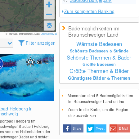
4.
Stadtbad Bürgerpark
Zum kompletten Ranking
Bademöglichkeiten im
Braunschweiger Land
© TouriSpo, Thunderforest, Data:
OpenStreetMap
Filter anzeigen
Wärmste Badeseen
Schönste Badeseen & Strände
Schönste Thermen & Bäder
28
°C
Größte Badeseen
Größte Thermen & Bäder
Günstigste Bäder & Thermen
Momentan sind 5 Bademöglichkeiten
im Braunschweiger Land online
2
tbad Heidberg in
Zoom in die Karte, um die Region
nschweig
einzuschränken
portbad Heidberg im
schweiger Stadtteil Heidberg
Share
Tweet
E-Mail
ines von drei Hallenbädern der
schweiger Bäder und richtet