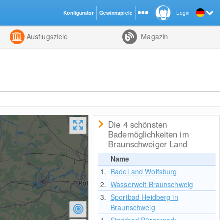
Konfigurator
Gewinnspiele
Login
ht
Kombiniert
Ausflugsziele
Magazin
Die 4 schönsten
Bademöglichkeiten im
Braunschweiger Land
Name
1.
BadeLand Wolfsburg
2.
Wasserwelt Braunschweig
3.
Sportbad Heidberg in
Braunschweig