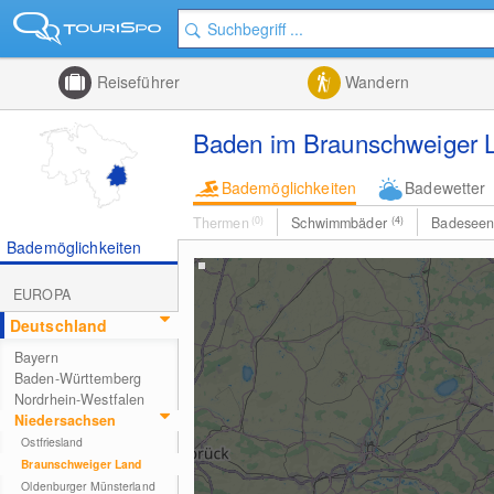
Reiseführer
Wandern
Baden im Braunschweiger 
Bademöglichkeiten
Badewetter
Thermen
(0)
Schwimmbäder
(4)
Badesee
Bademöglichkeiten
EUROPA
Deutschland
Bayern
Baden-Württemberg
Nordrhein-Westfalen
Niedersachsen
Ostfriesland
Braunschweiger Land
Oldenburger Münsterland