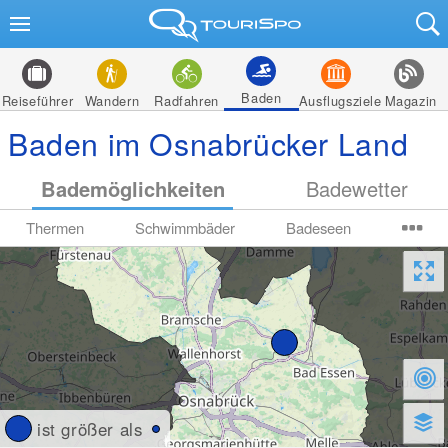
Baden
Reiseführer
Wandern
Radfahren
Ausflugsziele
Magazin
Baden im Osnabrücker Land
Bademöglichkeiten
Badewetter
Thermen
Schwimmbäder
Badeseen
ist größer als