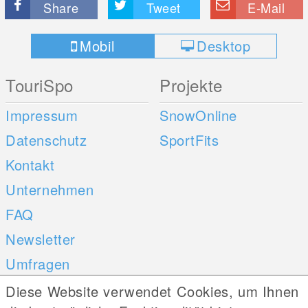
Share
Tweet
E-Mail
Mobil
Desktop
TouriSpo
Projekte
Impressum
SnowOnline
Datenschutz
SportFits
Kontakt
Unternehmen
FAQ
Newsletter
Umfragen
Diese Website verwendet Cookies, um Ihnen
Mobile Apps
Social Web