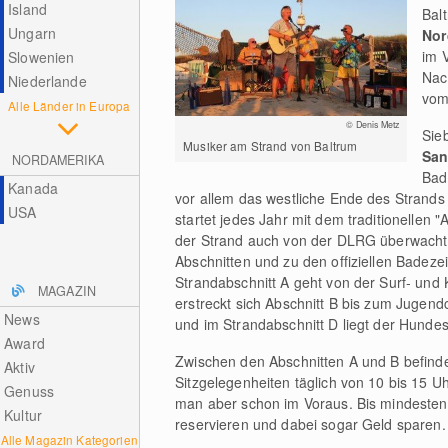
Island
Bal
Ungarn
Nor
im 
Slowenien
Nach
Niederlande
vom
Alle Länder in Europa
© Denis Metz
Sie
Musiker am Strand von Baltrum
San
NORDAMERIKA
Bad
Kanada
vor allem das westliche Ende des Strands 
USA
startet jedes Jahr mit dem traditionellen 
der Strand auch von der DLRG überwacht.
Abschnitten und zu den offiziellen Badezeit
Strandabschnitt A geht von der Surf- und 
MAGAZIN
erstreckt sich Abschnitt B bis zum Jugend
News
und im Strandabschnitt D liegt der Hundes
Award
Zwischen den Abschnitten A und B befinde
Aktiv
Sitzgelegenheiten täglich von 10 bis 15 U
Genuss
man aber schon im Voraus. Bis mindesten
Kultur
reservieren und dabei sogar Geld sparen.
Alle Magazin Kategorien