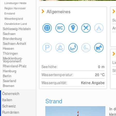
Lüneburger Heide
Region Hannover
Allgemeines
Emsland
Weserbergland
Su
Osnabrücker Land
A
Schleswig-Holstein
Sachsen
Brandenburg
Sachsen-Anhalt
Hessen
Thüringen
Mecklenburg-
Vorpommern
Li
Rheinland-Pfalz
Seehöhe:
0
m
S
Hamburg
Wassertemperatur:
20
°C
Berlin
Saarland
Wasserqualität:
Keine Angabe
Bremen
Österreich
Strand
Italien
Schweiz
In d
Rumänien
klei