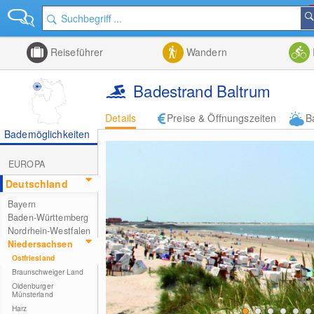
Reiseführer
Wandern
Badestrand Baltrum
Details
Preise & Öffnungszeiten
B
Bademöglichkeiten
EUROPA
Deutschland
Bayern
Baden-Württemberg
Nordrhein-Westfalen
Niedersachsen
Ostfriesland
Braunschweiger Land
Oldenburger
Münsterland
Harz