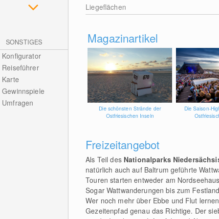
Liegeflächen
Magazinartikel
SONSTIGES
Konfigurator
Reiseführer
Karte
Gewinnspiele
Umfragen
Die schönsten Strände der
Die Saison-Hig
Ostfriesischen Inseln
Ostfriesis
Freizeitangebot
Als Teil des
Nationalparks Niedersächs
natürlich auch auf Baltrum geführte Wat
Touren starten entweder am Nordseehaus
Sogar Wattwanderungen bis zum Festland 
Wer noch mehr über Ebbe und Flut lernen 
Gezeitenpfad genau das Richtige. Der si