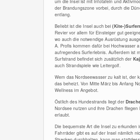
um die Insel ist mit Infotafeln und Aktivm
der Brandungszone vorbei, durch die Dün
entlang.
Beliebt ist die Insel auch bei
(Kite-)Surfer
Revier vor allem für Einsteiger gut geeigne
wo auch die notwendige Ausrüstung ausge
A. Profis kommen dafür bei Hochwasser a
aufregendes Surferlebnis. Außerdem ist 
Surfstrand befindet sich zusätzlich der
Kaj
auch Strandspiele wie Leitergolf.
Wem das Nordseewasser zu kalt ist, der 
das beheizt. Von Mitte März bis Anfang 
Wellness im Angebot.
Östlich des Hundestrands liegt der
Drach
Nordsee nutzen und ihre Drachen fliegen l
erlaubt.
Die bequemste Art die Insel zu erkunden i
Fahrräder gibt es auf der Insel nämlich nic
Strecken durchhalten, kann man stattdess