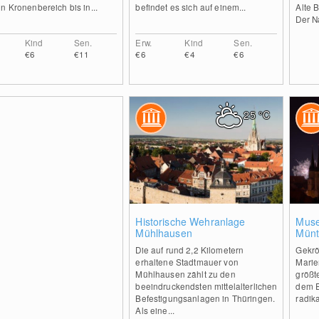
n Kronenbereich bis in...
befindet es sich auf einem...
Alte 
Der Na
Kind
Sen.
Erw.
Kind
Sen.
€6
€11
€6
€4
€6
25
°C
0
Historische Wehranlage
Muse
Mühlhausen
Münt
Die auf rund 2,2 Kilometern
Gekrö
erhaltene Stadtmauer von
Marie
Mühlhausen zählt zu den
größt
beeindruckendsten mittelalterlichen
dem E
Befestigungsanlagen in Thüringen.
radika
Als eine...