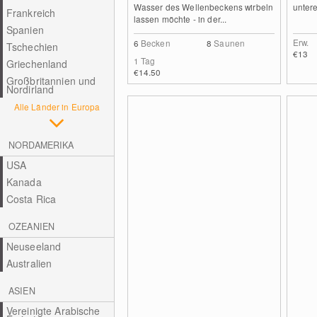
Wasser des Wellenbeckens wirbeln
untere
Frankreich
lassen möchte - in der...
Spanien
Erw.
6
Becken
8
Saunen
Tschechien
€13
1 Tag
Griechenland
€14.50
Großbritannien und
Nordirland
Alle Länder in Europa
NORDAMERIKA
USA
Kanada
Costa Rica
OZEANIEN
Neuseeland
Australien
ASIEN
Vereinigte Arabische