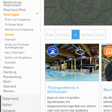
Mecklenburg-
Vorpommern
Rheinland-Pfalz
Thüringen
Erfurt und Umgebung
Thüringer Wald
Weimar und Umgebung
Hainich
Erste
Vorherige
1
Nächste
Letzte
Eisenach
Saale und Thüringer
Schiefergebirge
25
°C
Harz (Thüringen)
Gotha und Umgebung
Eichsfeld
Hessen
Hamburg
Brandenburg
Berlin
Saarland
0
Thüringentherme in
Baum
Bremen
Mühlhausen
Egal ob man im großen
Der B
Österreich
Sportbecken mit
befind
Italien
Gegenstromanlage Bahnen ziehen
Hainic
Schweiz
oder sich durch das glasklare
einer