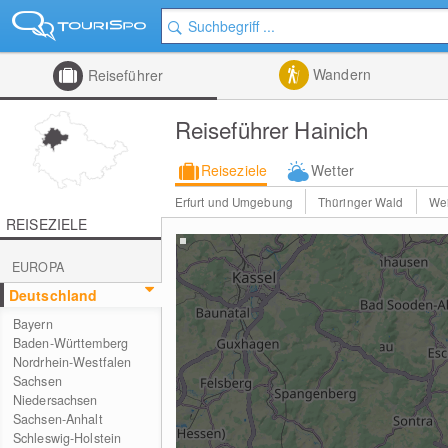
Wandern
Reiseführer
Reiseführer Hainich
Reiseziele
Wetter
Erfurt und Umgebung
Thüringer Wald
We
REISEZIELE
EUROPA
Deutschland
Bayern
Baden-Württemberg
Nordrhein-Westfalen
Sachsen
Niedersachsen
Sachsen-Anhalt
Schleswig-Holstein