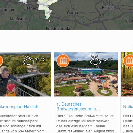
25
°C
24
°C
2
0
1. Deutsches
kronenpfad Hainich
Nati
Bratwurstmuseum in
Mühlhausen
aumkronenpfad Hainich
Das 1. Deutsche Bratwurstmuseum
Der Ha
et sich im Nationalpark
ist das einzige Museum weltweit,
Deutsc
h und schlängelt sich mit
das sich exklusiv dem Thema
des U
 Länge von 534 Metern vom
Bratwurst widmet. Seit August 2023
„Buch