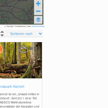
© TouriSpo, Thunderforest, Data:
OpenStreetMap
Sortieren nach
25
°C
0
onalpark Hainich
inich ist ein „Urwald mitten in
hland“. Seit 2011 ist er Teil
NESCO-Weltnaturerbes
enurwälder der Karpaten und