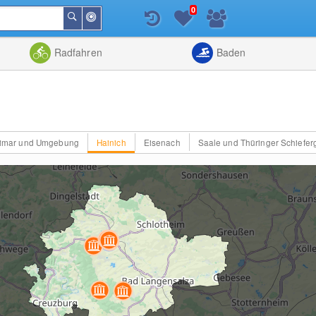
0
In
Suchen
der
Nähe
Listenansicht
Kartenansic
Radfahren
Baden
imar und Umgebung
Hainich
Eisenach
Saale und Thüringer Schiefer