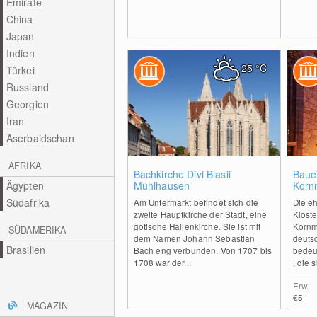
Emirate
China
Japan
Indien
25
°C
Türkei
Russland
Georgien
Iran
Aserbaidschan
AFRIKA
0
Bachkirche Divi Blasii
Baue
Ägypten
Mühlhausen
Korn
Südafrika
Am Untermarkt befindet sich die
Die e
zweite Hauptkirche der Stadt, eine
Kloste
gotische Hallenkirche. Sie ist mit
Kornm
SÜDAMERIKA
dem Namen Johann Sebastian
deuts
Brasilien
Bach eng verbunden. Von 1707 bis
bedeu
1708 war der...
, die s
Erw.
€5
MAGAZIN