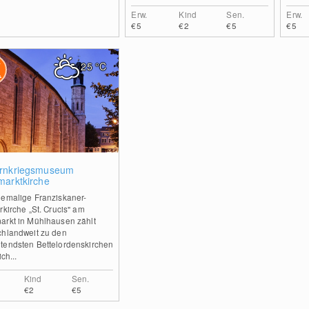
Erw.
Kind
Sen.
Erw.
€5
€2
€5
€5
25
°C
0
rnkriegsmuseum
marktkirche
hemalige Franziskaner-
rkirche „St. Crucis" am
arkt in Mühlhausen zählt
chlandweit zu den
tendsten Bettelordenskirchen
ich...
Kind
Sen.
€2
€5