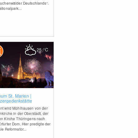
Buchenwälder Deutschlands“.
tionalpark...
25
°C
0
um St. Marien |
zergedenkstätte
nt wird Mühlhausen von der
nkirche in der Oberstadt, der
en Kirche Thüringens nach
rfurter Dom. Hier predigte der
le Reformator...