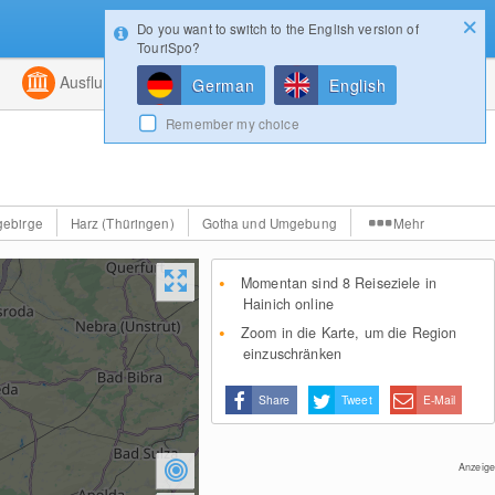
Do you want to switch to the English version of
Konfigurator
Gewinnspiele
Login
TouriSpo?
ht
Kombiniert
Ausflugsziele
Magazin
German
English
Remember my choice
gebirge
Harz (Thüringen)
Gotha und Umgebung
Mehr
Momentan sind 8 Reiseziele in
Hainich online
Zoom in die Karte, um die Region
einzuschränken
Share
Tweet
E-Mail
Anzeige