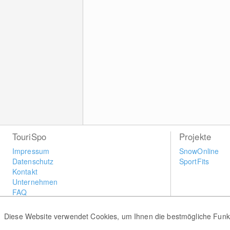
TouriSpo
Projekte
Impressum
SnowOnline
Datenschutz
SportFits
Kontakt
Unternehmen
FAQ
Newsletter
Widget
Diese Website verwendet Cookies, um Ihnen die bestmögliche Funkti
Umfragen