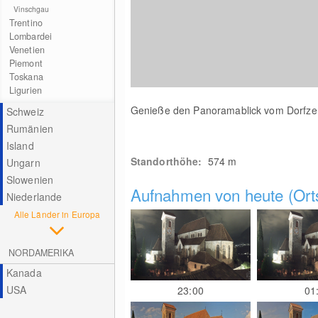
Vinschgau
Trentino
Lombardei
Venetien
Piemont
Toskana
Ligurien
Genieße den Panoramablick vom Dorfze
Schweiz
Rumänien
Island
Standorthöhe:
574
m
Ungarn
Slowenien
Aufnahmen von heute (Orts
Niederlande
Alle Länder in Europa
NORDAMERIKA
Kanada
USA
23:00
01