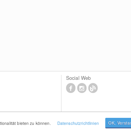
Social Web
OK, Verst
onalität bieten zu können.
Datenschutzrichtlinien