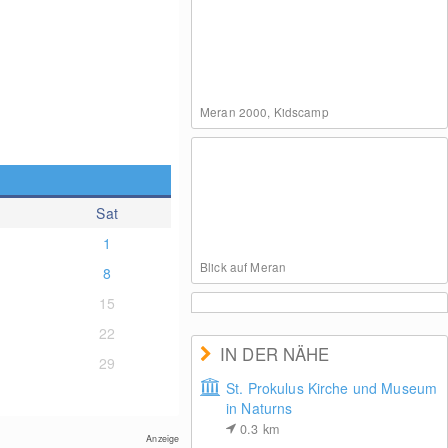
Meran 2000, Kidscamp
Sat
1
Blick auf Meran
8
15
22
IN DER NÄHE
29
St. Prokulus Kirche und Museum
in Naturns
Bergstation Falzleben, Meran
0.3
km
Anzeige