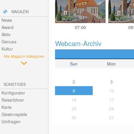
MAGAZIN
News
Award
07:00
09
Aktiv
Webcam-Archiv
Genuss
Kultur
Alle Magazin Kategorien
Sun
Mon
2
3
SONSTIGES
9
10
Konfigurator
16
17
Reiseführer
Karte
23
24
Gewinnspiele
30
31
Umfragen