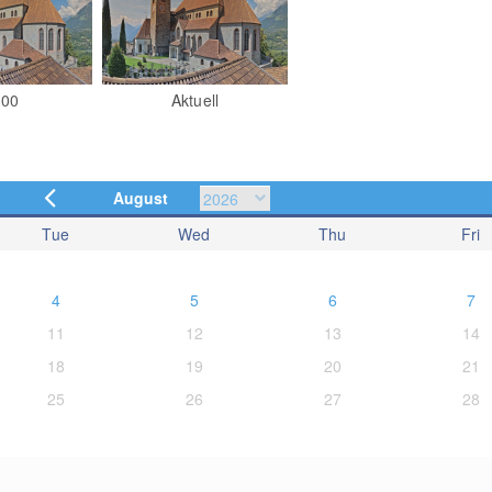
:00
Aktuell
August
Tue
Wed
Thu
Fri
4
5
6
7
11
12
13
14
18
19
20
21
25
26
27
28