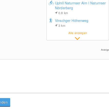
Uphill Naturnser Alm I Naturnser
Nörderberg
0.8
km
Vinschger Höhenweg
3
km
Kesselberghütte, Meran
Alle anzeigen
Anzeige
anden