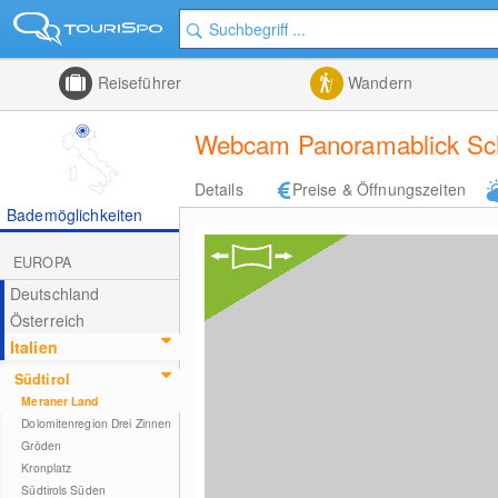
Reiseführer
Wandern
Webcam Panoramablick Sc
Details
Preise & Öffnungszeiten
Bademöglichkeiten
EUROPA
Deutschland
Österreich
Italien
Südtirol
Meraner Land
Dolomitenregion Drei Zinnen
Gröden
Kronplatz
Südtirols Süden