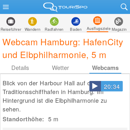
Ausflugsziele
Reiseführer
Wandern
Radfahren
Baden
Magazin
Webcam Hamburg: HafenCity
und Elbphilharmonie, 5 m
Details
Wetter
Webcams
Blick von der Harbour Hall auf den
20:34
Traditionsschiffhafen in Hamburg. Im
Hintergrund ist die Elbphilharmonie zu
sehen.
Standorthöhe:
5
m