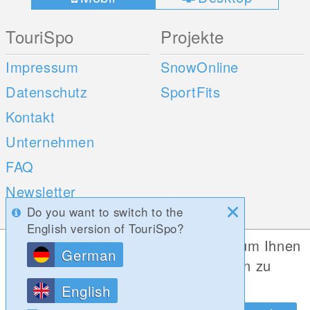
TouriSpo
Projekte
Impressum
SnowOnline
Datenschutz
SportFits
Kontakt
Unternehmen
FAQ
Newsletter
Do you want to switch to the
Umfragen
English version of TouriSpo?
Diese Website verwendet Cookies, um Ihnen
German
Mobile Apps
Social Web
die bestmögliche Funktionalität bieten zu
können.
iOS
English