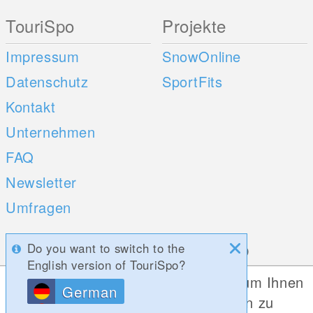
TouriSpo
Projekte
Impressum
SnowOnline
Datenschutz
SportFits
Kontakt
Unternehmen
FAQ
Newsletter
Umfragen
Mobile Apps
Social Web
Do you want to switch to the
English version of TouriSpo?
iOS
Diese Website verwendet Cookies, um Ihnen
German
die bestmögliche Funktionalität bieten zu
Android