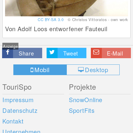
CC BY-SA 3.0
© Christos Vittoratos - own work
Von Adolf Loos entworfener Fauteuil
Anzeige
Share
Tweet
E-Mail
Mobil
Desktop
TouriSpo
Projekte
Impressum
SnowOnline
Datenschutz
SportFits
Kontakt
Unternehmen