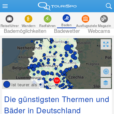
Baden
Reiseführer
Wandern
Radfahren
Ausflugsziele
Magazin
Bademöglichkeiten
Badewetter
Webcams
ist teurer als
Die günstigsten Thermen und
Bäder in Deutschland