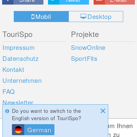
Mobil
Desktop
TouriSpo
Projekte
Impressum
SnowOnline
Datenschutz
SportFits
Kontakt
Unternehmen
FAQ
Newsletter
Do you want to switch to the
Umfragen
English version of TouriSpo?
Diese Website verwendet Cookies, um Ihnen
German
Mobile Apps
Social Web
die bestmögliche Funktionalität bieten zu