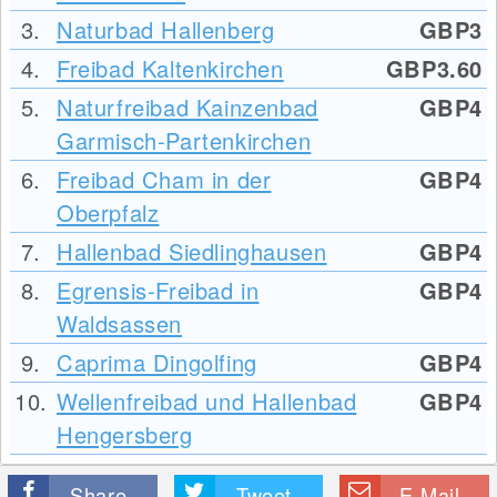
3.
Naturbad Hallenberg
GBP3
4.
Freibad Kaltenkirchen
GBP3.60
5.
Naturfreibad Kainzenbad
GBP4
Garmisch-Partenkirchen
6.
Freibad Cham in der
GBP4
Oberpfalz
7.
Hallenbad Siedlinghausen
GBP4
8.
Egrensis-Freibad in
GBP4
Waldsassen
9.
Caprima Dingolfing
GBP4
10.
Wellenfreibad und Hallenbad
GBP4
Hengersberg
Share
Tweet
E-Mail