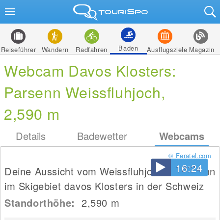
Baden
Reiseführer
Wandern
Radfahren
Ausflugsziele
Magazin
Webcam Davos Klosters:
Parsenn Weissfluhjoch,
2,590 m
Details
Badewetter
Webcams
© Feratel.com
16:24
Deine Aussicht vom Weissfluhjoch in Parsenn
im Skigebiet davos Klosters in der Schweiz
Standorthöhe:
2,590
m