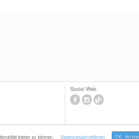
Social Web
OK, Verst
onalität bieten zu können.
Datenschutzrichtlinien