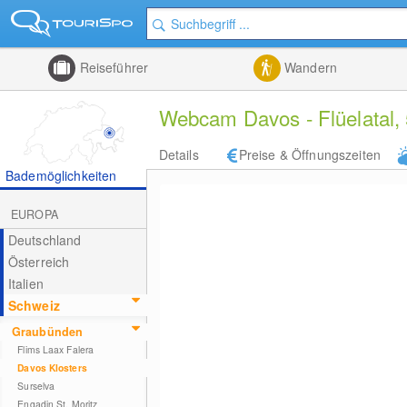
Reiseführer
Wandern
Webcam Davos - Flüelatal, 
Details
Preise & Öffnungszeiten
Bademöglichkeiten
EUROPA
Deutschland
Österreich
Italien
Schweiz
Graubünden
Flims Laax Falera
Davos Klosters
Surselva
Engadin St. Moritz