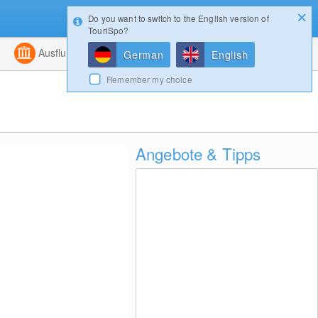
Do you want to switch to the English version of
Konfigurator
Gewinnspiele
Login
TouriSpo?
ht
Kombiniert
Ausflugsziele
Magazin
German
English
Remember my choice
Angebote & Tipps