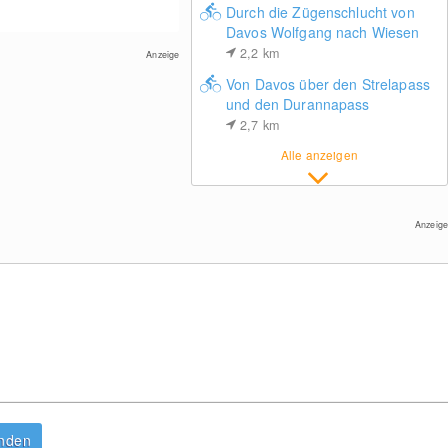
Durch die Zügenschlucht von
Davos Wolfgang nach Wiesen
2,2
km
Anzeige
Von Davos über den Strelapass
und den Durannapass
2,7
km
Sportzentrum in Klosters
Alle anzeigen
Anzeige
anden