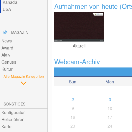
Kanada
Aufnahmen von heute (Orts
USA
MAGAZIN
News
Aktuell
Award
Aktiv
Webcam-Archiv
Genuss
Kultur
Alle Magazin Kategorien
Sun
Mon
2
3
SONSTIGES
9
10
Konfigurator
16
17
Reiseführer
23
24
Karte