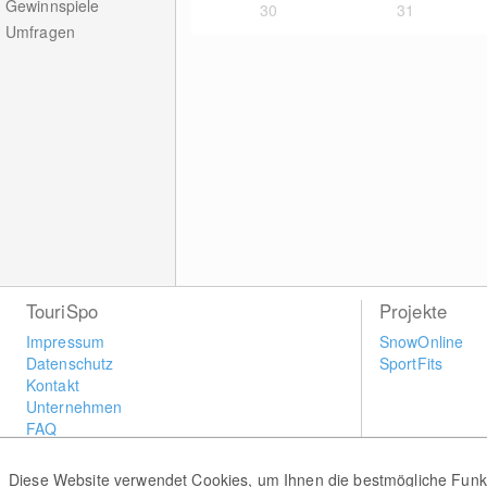
Gewinnspiele
30
31
Umfragen
TouriSpo
Projekte
Impressum
SnowOnline
Datenschutz
SportFits
Kontakt
Unternehmen
FAQ
Newsletter
Widget
Diese Website verwendet Cookies, um Ihnen die bestmögliche Funkti