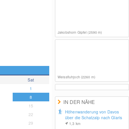
Jakobshorn Gipfel (2590 m)
Weissfluhjoch (2260 m)
Sat
1
8
IN DER NÄHE
15
Höhenwanderung von Davos
22
über die Schatzalp nach Glaris
Davosersee (1559 m)
29
1,3
km