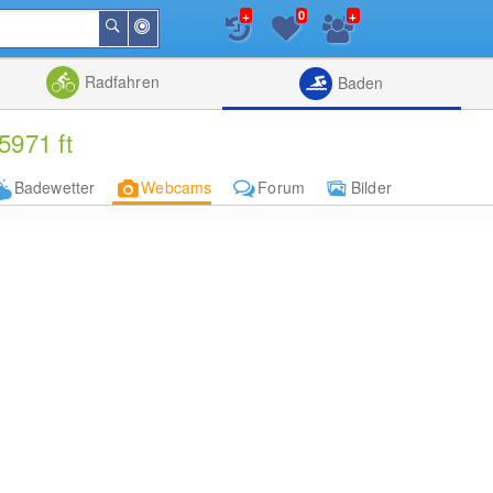
+
+
0
In
Suchen
der
Nähe
Listenansicht
Kartenansic
Radfahren
Baden
5971 ft
Badewetter
Webcams
Forum
Bilder