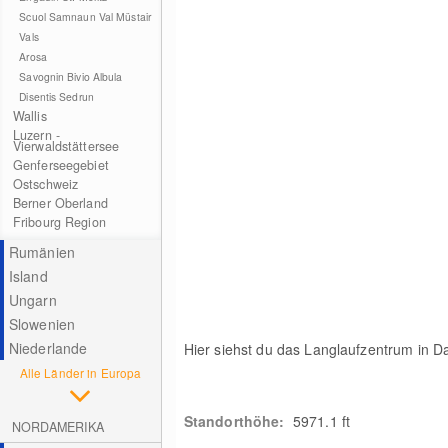
Scuol Samnaun Val Müstair
Vals
Arosa
Savognin Bivio Albula
Disentis Sedrun
Wallis
Luzern -
Vierwaldstättersee
Genferseegebiet
Ostschweiz
Berner Oberland
Fribourg Region
Rumänien
Island
Ungarn
Slowenien
Niederlande
Hier siehst du das Langlaufzentrum in D
Alle Länder in Europa
Standorthöhe:
5971.1 ft
NORDAMERIKA