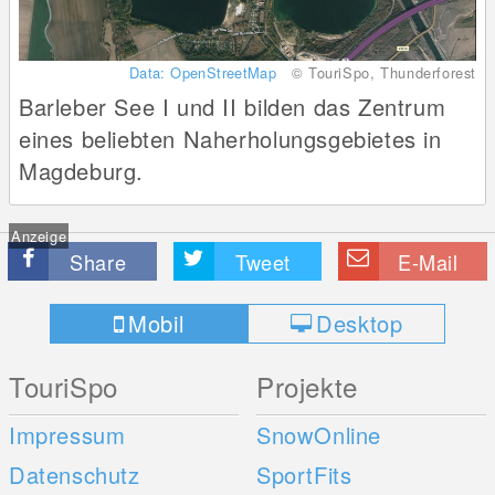
Data: OpenStreetMap
© TouriSpo, Thunderforest
Barleber See I und II bilden das Zentrum
eines beliebten Naherholungsgebietes in
Magdeburg.
Anzeige
Share
Tweet
E-Mail
Mobil
Desktop
TouriSpo
Projekte
Impressum
SnowOnline
Datenschutz
SportFits