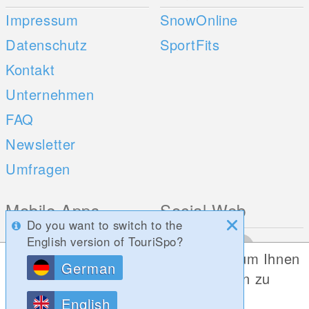
Impressum
SnowOnline
Datenschutz
SportFits
Kontakt
Unternehmen
FAQ
Newsletter
Umfragen
Mobile Apps
Social Web
Do you want to switch to the
iOS
English version of TouriSpo?
Diese Website verwendet Cookies, um Ihnen
Android
German
die bestmögliche Funktionalität bieten zu
können.
English