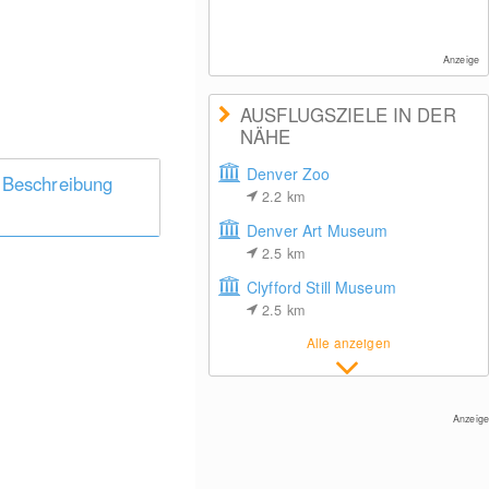
Anzeige
AUSFLUGSZIELE IN DER
NÄHE
Denver Zoo
 Beschreibung
2.2
km
Denver Art Museum
2.5
km
Clyfford Still Museum
2.5
km
Alle anzeigen
Anzeige