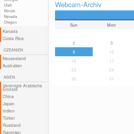
Webcam-Archiv
Utah
Illinois
Nevada
Oregon
Sun
Mon
Kanada
Costa Rica
2
3
OZEANIEN
9
10
Neuseeland
16
17
Australien
23
24
ASIEN
30
31
Vereinigte Arabische
Emirate
China
Japan
Indien
Türkei
Russland
Georgien