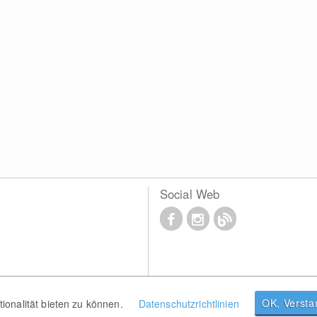
Social Web
OK, Verst
onalität bieten zu können.
Datenschutzrichtlinien