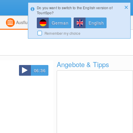
Do you want to switch to the English version of
Konfigurator
Gewinnspiele
Login
TouriSpo?
ht
Kombiniert
Magazin
Ausflugsziele
German
English
Remember my choice
Angebote & Tipps
06:36