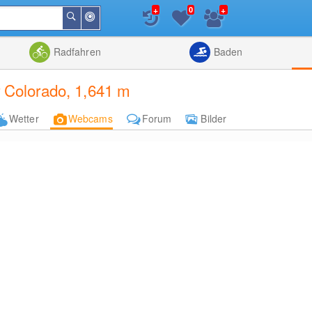
+
+
0
In
Suchen
der
Nähe
Listenansicht
Kartenansic
Radfahren
Baden
Colorado, 1,641 m
Wetter
Webcams
Forum
Bilder