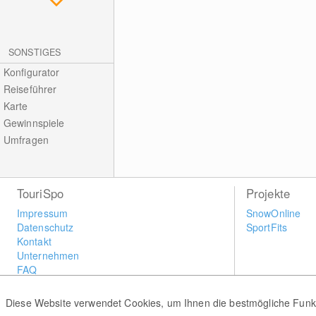
SONSTIGES
Konfigurator
Reiseführer
Karte
Gewinnspiele
Umfragen
TouriSpo
Projekte
Impressum
SnowOnline
Datenschutz
SportFits
Kontakt
Unternehmen
FAQ
Newsletter
Widget
Diese Website verwendet Cookies, um Ihnen die bestmögliche Funkti
Umfragen