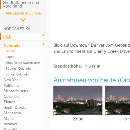
Großbritannien und
Nordirland
Alle Länder in Europa
NORDAMERIKA
USA
Blick auf Downtown Denver vom Gebäude
Colorado
and Environment am Cherry Creek Drive
Denver
Aspen
Mesa-Verde-Nationalpark
Standorthöhe:
1,641
m
Südwest-Colorado
Südost-Colorado
Aufnahmen von heute (Orts
New York
Kalifornien
Massachusetts
Columbia
Florida
South Dakota
Minnesota
Maine
23:00
01
Vermont
Georgia