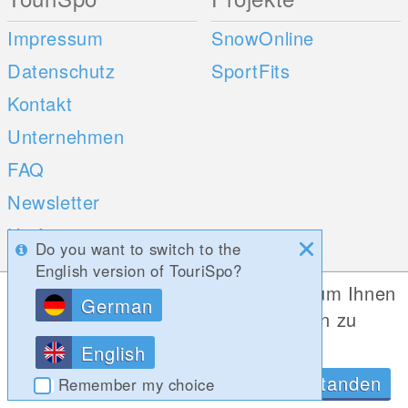
Impressum
SnowOnline
Datenschutz
SportFits
Kontakt
Unternehmen
FAQ
Newsletter
Umfragen
Do you want to switch to the
English version of TouriSpo?
Mobile Apps
Social Web
Diese Website verwendet Cookies, um Ihnen
German
die bestmögliche Funktionalität bieten zu
iOS
können.
English
Android
Datenschutzrichtlinien
OK, Verstanden
Remember my choice