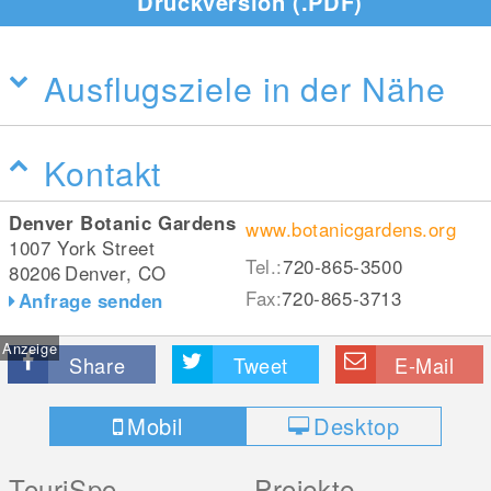
Druckversion (.PDF)
Ausflugsziele in der Nähe
Kontakt
Denver Botanic Gardens
www.botanicgardens.org
1007 York Street
Tel.:
720-865-3500
80206
Denver, CO
Fax:
720-865-3713
Anfrage senden
Anzeige
Share
Tweet
E-Mail
Mobil
Desktop
TouriSpo
Projekte