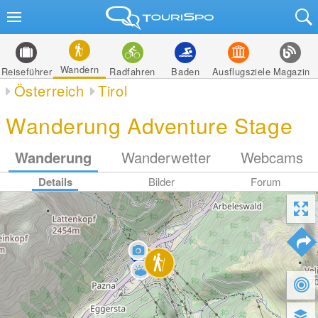
Wandern
Reiseführer
Radfahren
Baden
Ausflugsziele
Magazin
Österreich
Tirol
Wanderung Adventure Stage
Wanderung
Wanderwetter
Webcams
Details
Bilder
Forum