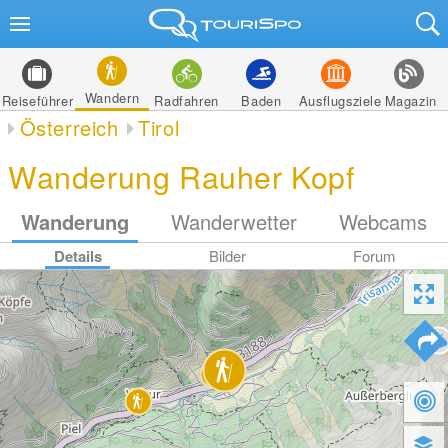
Wandern
Reiseführer
Radfahren
Baden
Ausflugsziele
Magazin
Österreich
Tirol
Wanderung Rauher Kopf
Wanderung
Wanderwetter
Webcams
Details
Bilder
Forum