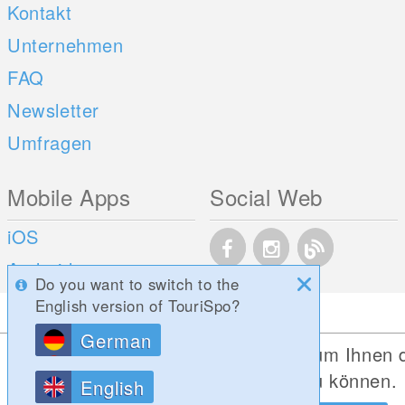
Kontakt
Unternehmen
FAQ
Newsletter
Umfragen
Mobile Apps
Social Web
iOS
Android
Do you want to switch to the
English version of TouriSpo?
German
Diese Website verwendet Cookies, um Ihnen 
bestmögliche Funktionalität bieten zu können.
English