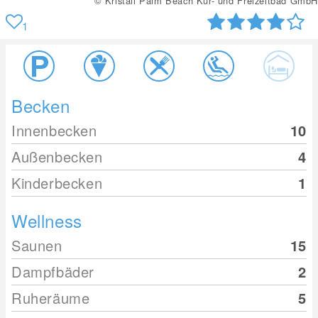
© Kristall Palm Beach Kur- und Freizeitbad GmbH
1
Becken
Innenbecken
10
Außenbecken
4
Kinderbecken
1
Wellness
Saunen
15
Dampfbäder
2
Ruheräume
5