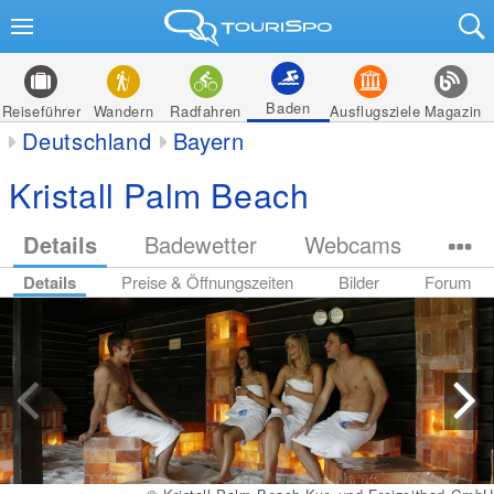
Baden
Reiseführer
Wandern
Radfahren
Ausflugsziele
Magazin
Deutschland
Bayern
Kristall Palm Beach
Details
Badewetter
Webcams
Details
Preise & Öffnungszeiten
Bilder
Forum