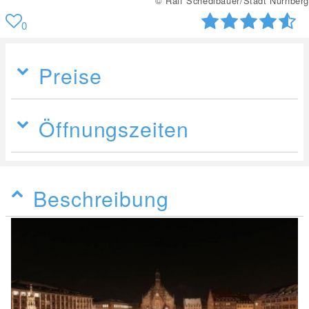
© Steffen Oliver Riese/www.steffenriese.de
0
Preise
Öffnungszeiten
Beschreibung