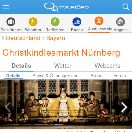
Ausflugsziele
Reiseführer
Wandern
Radfahren
Baden
Magazin
Deutschland
Bayern
Christkindlesmarkt Nürnberg
Details
Wetter
Webcams
Details
Preise & Öffnungszeiten
Bilder
Forum