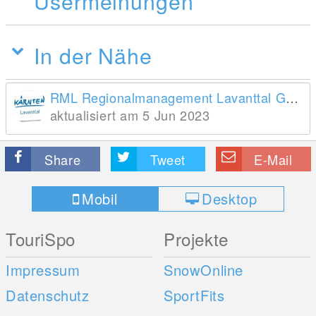
Usermeinungen
In der Nähe
RML Regionalmanagement Lavanttal GmbH
aktualisiert am 5 Jun 2023
Share
Tweet
E-Mail
Mobil
Desktop
TouriSpo
Projekte
Impressum
SnowOnline
Datenschutz
SportFits