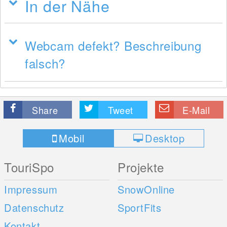
In der Nähe
Webcam defekt? Beschreibung
falsch?
Share
Tweet
E-Mail
Mobil
Desktop
TouriSpo
Projekte
Impressum
SnowOnline
Datenschutz
SportFits
Kontakt