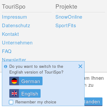
TouriSpo
Projekte
Impressum
SnowOnline
Datenschutz
SportFits
Kontakt
Unternehmen
FAQ
Newsletter
Do you want to switch to the
Umfragen
English version of TouriSpo?
Diese Website verwendet Cookies, um Ihnen
German
Mobile Apps
Social Web
die bestmögliche Funktionalität bieten zu
können.
iOS
English
Datenschutzrichtlinien
OK, Verstanden
Android
Remember my choice