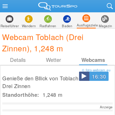
Ausflugsziele
Reiseführer
Wandern
Radfahren
Baden
Magazin
Webcam Toblach (Drei
Zinnen), 1,248 m
Details
Wetter
Webcams
© foto-webcam.eu
16:30
Genieße den Bllick von Toblach aus auf die
Drei Zinnen
Standorthöhe:
1,248
m
Anzeige