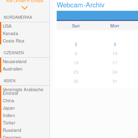
Alle Länder in Europa
Webcam-Archiv
NORDAMERIKA
Sun
Mon
USA
Kanada
Costa Rica
2
3
OZEANIEN
9
10
Neuseeland
16
17
Australien
23
24
ASIEN
30
31
Vereinigte Arabische
Emirate
China
Japan
Indien
Türkei
Russland
Georgien