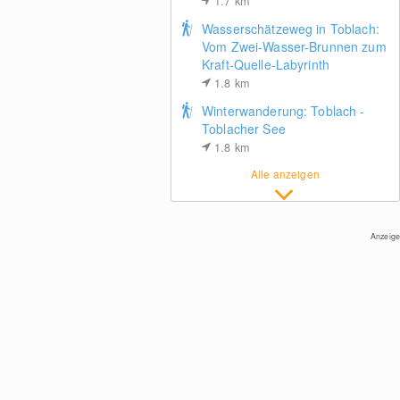
1.7
km
Wasserschätzeweg in Toblach:
Vom Zwei-Wasser-Brunnen zum
Kraft-Quelle-Labyrinth
1.8
km
Winterwanderung: Toblach -
Toblacher See
Prags am Kronplatz
1.8
km
Alle anzeigen
Anzeige