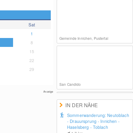
Sat
1
Gemeinde Innichen, Pustertal
8
15
22
29
San Candido
Anzeige
IN DER NÄHE
Sommerwanderung: Neutoblach
- Drauursprung - Innichen -
Haselsberg - Toblach
Innichen - Ortszentrum