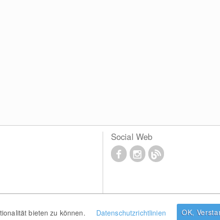
Social Web
OK, Verst
onalität bieten zu können.
Datenschutzrichtlinien