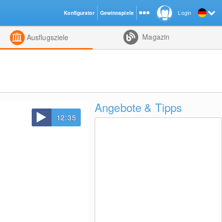
Konfigurator
Gewinnspiele
Login
ht
Kombiniert
Magazin
Ausflugsziele
Angebote & Tipps
12:35