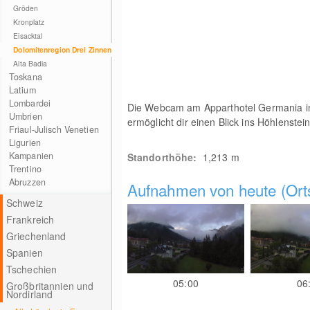
Gröden
Kronplatz
Eisacktal
Dolomitenregion Drei Zinnen
Alta Badia
Toskana
Latium
Lombardei
Die Webcam am Apparthotel Germania in 
Umbrien
ermöglicht dir einen Blick ins Höhlenstein
Friaul-Julisch Venetien
Ligurien
Kampanien
Standorthöhe:
1,213
m
Trentino
Abruzzen
Aufnahmen von heute (Orts
Schweiz
Frankreich
Griechenland
Spanien
Tschechien
05:00
06
Großbritannien und
Nordirland