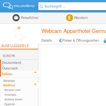
Reiseführer
Wandern
Webcam Apparthotel Germani
Details
Preise & Öffnungszeiten
AUSFLUGSZIELE
EUROPA
Deutschland
Österreich
Italien
Venetien
Südtirol
Meraner Land
Vinschgau
Südtirols Süden
Eggental