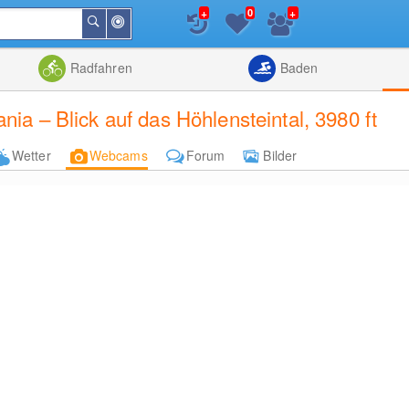
+
+
0
In
Suchen
der
Nähe
Listenansicht
Kartenansic
Radfahren
Baden
a – Blick auf das Höhlensteintal, 3980 ft
Wetter
Webcams
Forum
Bilder