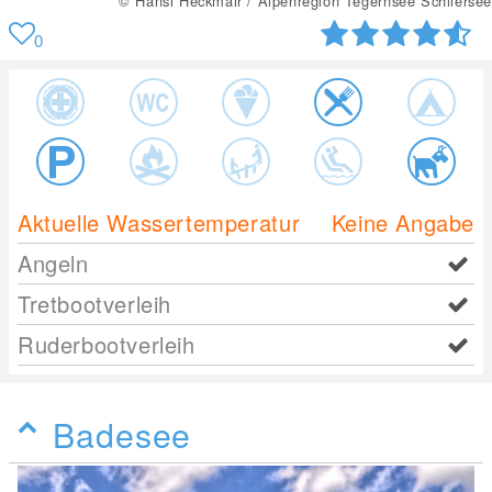
© Hansi Heckmair / Alpenregion Tegernsee Schliersee
0
Aktuelle Wassertemperatur
Keine Angabe
Angeln
Tretbootverleih
Ruderbootverleih
Badesee