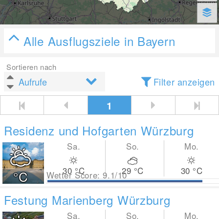
Alle Ausflugsziele in Bayern
Sortieren nach
Filter anzeigen
1
Residenz und Hofgarten Würzburg
Sa.
So.
Mo.
30
°C
29
°C
30
°C
°C
Wetter Score: 9.1/10
Festung Marienberg Würzburg
Sa.
So.
Mo.