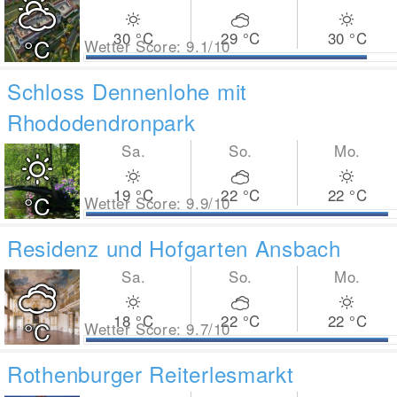
30
°C
29
°C
30
°C
°C
Wetter Score: 9.1/10
Schloss Dennenlohe mit
Rhododendronpark
Sa.
So.
Mo.
19
°C
22
°C
22
°C
°C
Wetter Score: 9.9/10
Residenz und Hofgarten Ansbach
Sa.
So.
Mo.
18
°C
22
°C
22
°C
°C
Wetter Score: 9.7/10
Rothenburger Reiterlesmarkt