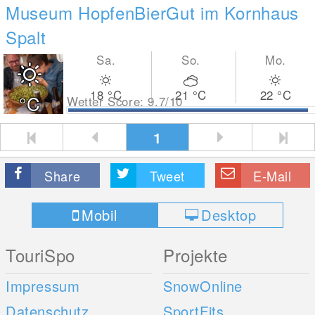
Museum HopfenBierGut im Kornhaus
Spalt
Sa.
So.
Mo.
18
°C
21
°C
22
°C
°C
Wetter Score: 9.7/10
1
Share
Tweet
E-Mail
Mobil
Desktop
TouriSpo
Projekte
Impressum
SnowOnline
Datenschutz
SportFits