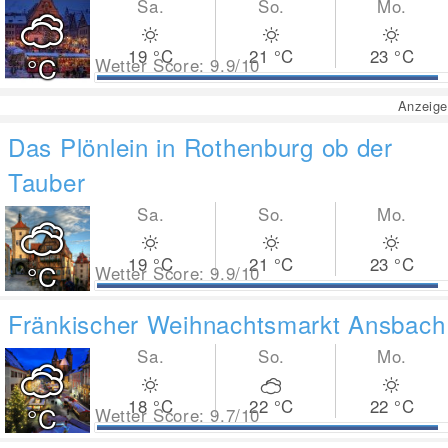
Sa.
So.
Mo.
19
°C
21
°C
23
°C
°C
Wetter Score: 9.9/10
Anzeige
Das Plönlein in Rothenburg ob der
Tauber
Sa.
So.
Mo.
19
°C
21
°C
23
°C
°C
Wetter Score: 9.9/10
Fränkischer Weihnachtsmarkt Ansbach
Sa.
So.
Mo.
18
°C
22
°C
22
°C
°C
Wetter Score: 9.7/10