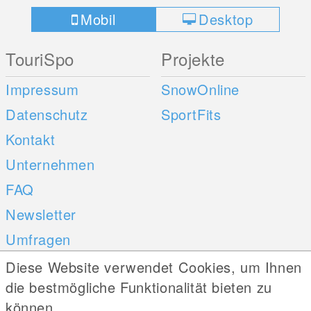
Mobil
Desktop
TouriSpo
Projekte
Impressum
SnowOnline
Datenschutz
SportFits
Kontakt
Unternehmen
FAQ
Newsletter
Umfragen
Diese Website verwendet Cookies, um Ihnen
Mobile Apps
Social Web
die bestmögliche Funktionalität bieten zu
können.