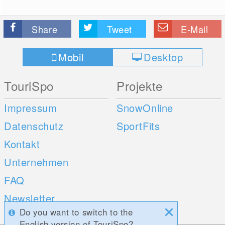
Share
Tweet
E-Mail
Mobil
Desktop
TouriSpo
Projekte
Impressum
SnowOnline
Datenschutz
SportFits
Kontakt
Unternehmen
FAQ
Newsletter
Do you want to switch to the
Umfragen
English version of TouriSpo?