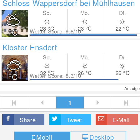
Schloss Wappersdorf bei Mühlhausen
So.
Mo.
Di.
28
°C
23
°C
22
°C
°C
Wetter Score: 9.8/10
Kloster Ensdorf
So.
Mo.
Di.
32
°C
26
°C
26
°C
°C
Wetter Score: 8.3/10
Anzeige
1
Share
Tweet
E-Mail
Mobil
Desktop