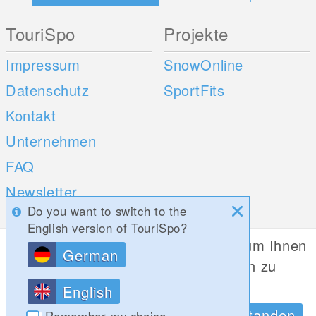
TouriSpo
Projekte
Impressum
SnowOnline
Datenschutz
SportFits
Kontakt
Unternehmen
FAQ
Newsletter
Do you want to switch to the
Umfragen
English version of TouriSpo?
Diese Website verwendet Cookies, um Ihnen
German
Mobile Apps
Social Web
die bestmögliche Funktionalität bieten zu
können.
iOS
English
Datenschutzrichtlinien
OK, Verstanden
Android