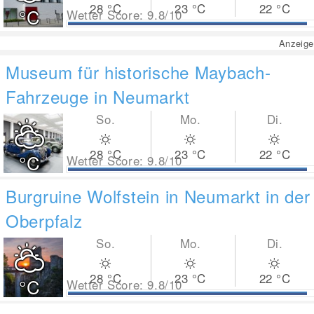
28
°C
23
°C
22
°C
°C
Wetter Score: 9.8/10
Anzeige
Museum für historische Maybach-
Fahrzeuge in Neumarkt
So.
Mo.
Di.
28
°C
23
°C
22
°C
°C
Wetter Score: 9.8/10
Burgruine Wolfstein in Neumarkt in der
Oberpfalz
So.
Mo.
Di.
28
°C
23
°C
22
°C
°C
Wetter Score: 9.8/10