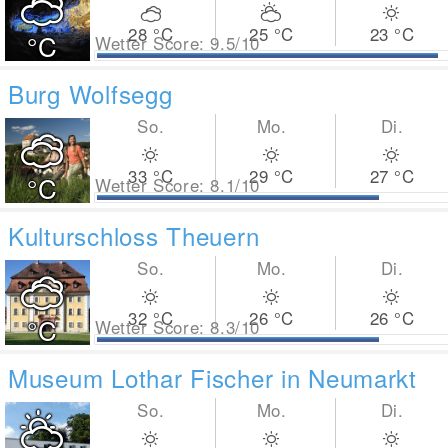
28
°C
25
°C
23
°C
°C
Wetter Score: 9.5/10
Burg Wolfsegg
So.
Mo.
Di.
33
°C
29
°C
27
°C
°C
Wetter Score: 8.1/10
Kulturschloss Theuern
So.
Mo.
Di.
32
°C
26
°C
26
°C
°C
Wetter Score: 8.3/10
Museum Lothar Fischer in Neumarkt
So.
Mo.
Di.