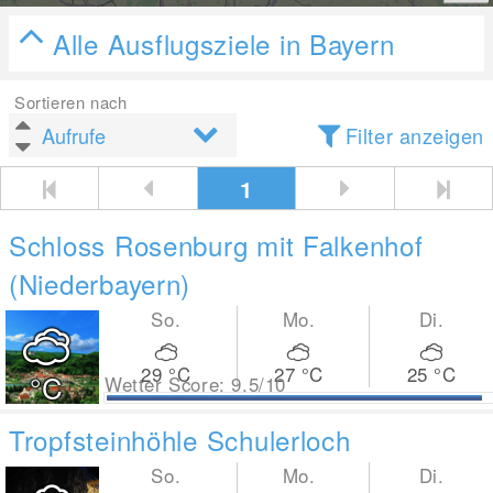
Alle Ausflugsziele in Bayern
Sortieren nach
Filter anzeigen
1
Schloss Rosenburg mit Falkenhof
(Niederbayern)
So.
Mo.
Di.
29
°C
27
°C
25
°C
°C
Wetter Score: 9.5/10
Tropfsteinhöhle Schulerloch
So.
Mo.
Di.