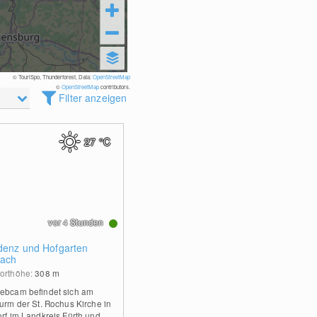
© TouriSpo, Thunderforest, Data:
OpenStreetMap
©
OpenStreetMap
contributors.
Filter anzeigen
27
°C
vor 4 Stunden
denz und Hofgarten
ach
orthöhe:
308
m
ebcam befindet sich am
turm der St. Rochus Kirche in
orf im Landkreis Fürth und