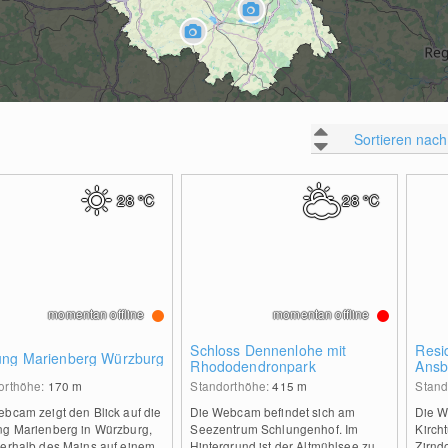
Sortieren nach
28
°C
28
°C
momentan offline
momentan offline
Schloss Dennenlohe mit
Resi
ung Marienberg Würzburg
Rhododendronpark
Ansb
orthöhe:
170
m
Standorthöhe:
415
m
Stand
ebcam zeigt den Blick auf die
Die Webcam befindet sich am
Die W
ng Marienberg in Würzburg,
Seezentrum Schlungenhof. Im
Kirch
berhalb des Mains auf einem
Hintergrund ist der Altmühlsee zu
Zirnd