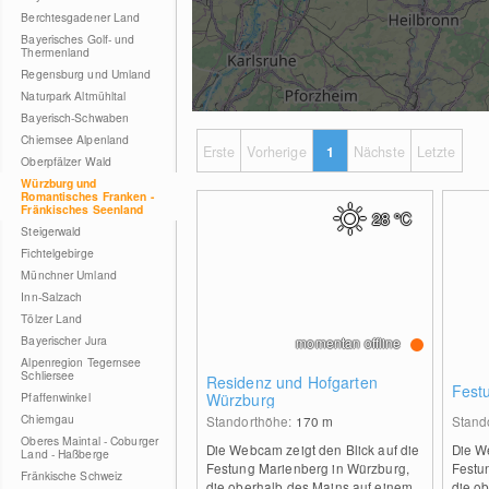
Berchtesgadener Land
Bayerisches Golf- und
Thermenland
Regensburg und Umland
Naturpark Altmühltal
Bayerisch-Schwaben
Chiemsee Alpenland
Erste
Vorherige
1
Nächste
Letzte
Oberpfälzer Wald
Würzburg und
Romantisches Franken -
Fränkisches Seenland
28
°C
Steigerwald
Fichtelgebirge
Münchner Umland
Inn-Salzach
Tölzer Land
Bayerischer Jura
momentan offline
Alpenregion Tegernsee
Schliersee
Residenz und Hofgarten
Fest
Pfaffenwinkel
Würzburg
Chiemgau
Standorthöhe:
170
m
Stand
Oberes Maintal - Coburger
Die Webcam zeigt den Blick auf die
Die W
Land - Haßberge
Festung Marienberg in Würzburg,
Festu
Fränkische Schweiz
die oberhalb des Mains auf einem
die o