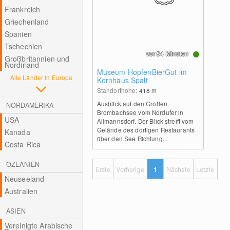
Frankreich
Griechenland
Spanien
Tschechien
vor 54 Minuten
Großbritannien und
Nordirland
Museum HopfenBierGut im
Alle Länder in Europa
Kornhaus Spalt
Standorthöhe:
418
m
Ausblick auf den Großen
NORDAMERIKA
Brombachsee vom Nordufer in
USA
Allmannsdorf. Der Blick streift vom
Gelände des dortigen Restaurants
Kanada
über den See Richtung...
Costa Rica
OZEANIEN
Erste
Vorherige
1
Nächste
Letzte
Neuseeland
Australien
ASIEN
Vereinigte Arabische