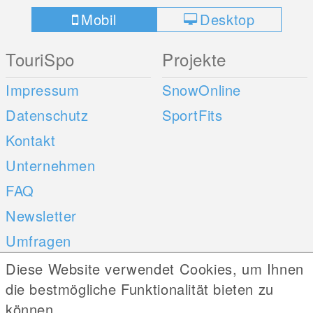
Mobil
Desktop
TouriSpo
Projekte
Impressum
SnowOnline
Datenschutz
SportFits
Kontakt
Unternehmen
FAQ
Newsletter
Umfragen
Diese Website verwendet Cookies, um Ihnen
Mobile Apps
Social Web
die bestmögliche Funktionalität bieten zu
können.