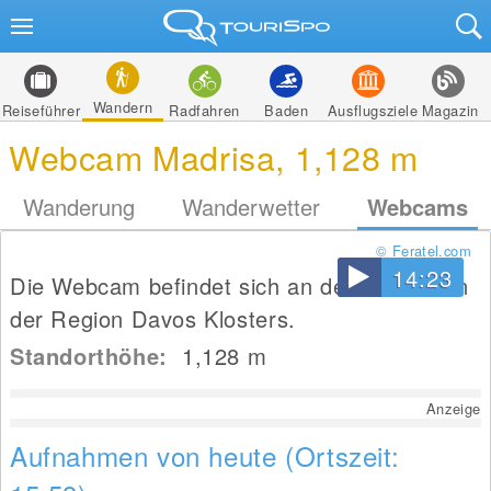
Wandern
Reiseführer
Radfahren
Baden
Ausflugsziele
Magazin
Webcam Madrisa, 1,128 m
Wanderung
Wanderwetter
Webcams
© Feratel.com
14:23
Die Webcam befindet sich an der Madrisa in
der Region Davos Klosters.
Standorthöhe:
1,128
m
Anzeige
Aufnahmen von heute (Ortszeit: