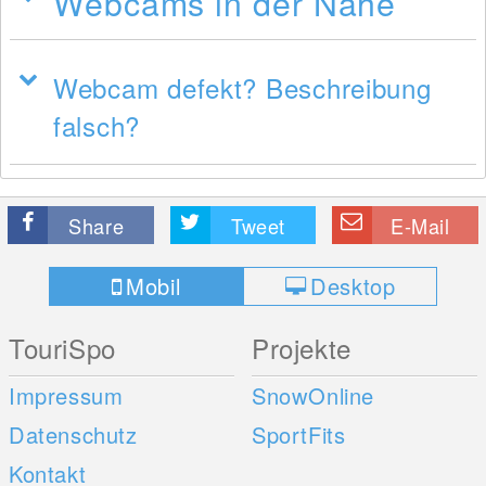
Webcams in der Nähe
Webcam defekt? Beschreibung
falsch?
Share
Tweet
E-Mail
Mobil
Desktop
TouriSpo
Projekte
Impressum
SnowOnline
Datenschutz
SportFits
Kontakt