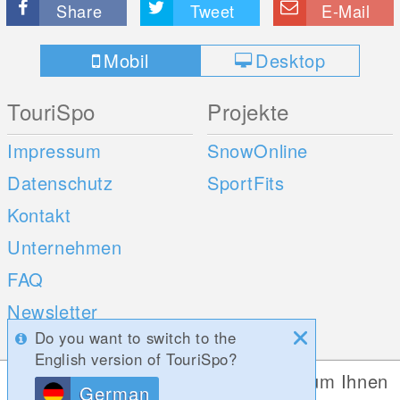
Share
Tweet
E-Mail
Mobil
Desktop
TouriSpo
Projekte
Impressum
SnowOnline
Datenschutz
SportFits
Kontakt
Unternehmen
FAQ
Newsletter
Do you want to switch to the
Umfragen
English version of TouriSpo?
Diese Website verwendet Cookies, um Ihnen
German
Mobile Apps
Social Web