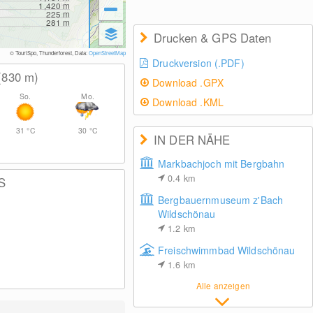
1,420
m
225
m
281
m
Drucken & GPS Daten
© TouriSpo, Thunderforest, Data:
OpenStreetMap
Druckversion (.PDF)
(830
m
)
Download .GPX
So.
Mo.
Download .KML
31
°C
30
°C
IN DER NÄHE
Markbachjoch mit Bergbahn
0.4
km
S
Bergbauernmuseum z'Bach
Wildschönau
1.2
km
Freischwimmbad Wildschönau
1.6
km
Alle anzeigen