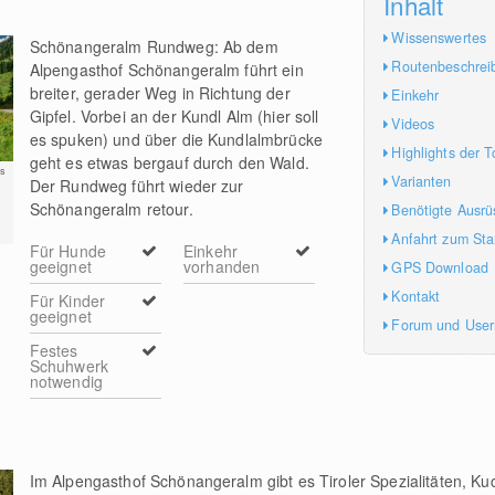
Inhalt
Wissenswertes
Schönangeralm Rundweg: Ab dem
Routenbeschrei
Alpengasthof Schönangeralm führt ein
breiter, gerader Weg in Richtung der
Einkehr
Gipfel. Vorbei an der Kundl Alm (hier soll
Videos
es spuken) und über die Kundlalmbrücke
Highlights der T
geht es etwas bergauf durch den Wald.
s
Varianten
Der Rundweg führt wieder zur
Schönangeralm retour.
Benötigte Ausrü
Anfahrt zum Sta
Für Hunde
Einkehr
geeignet
vorhanden
GPS Download
Kontakt
Für Kinder
geeignet
Forum und Use
Festes
Schuhwerk
notwendig
Im Alpengasthof Schönangeralm gibt es Tiroler Spezialitäten, Ku