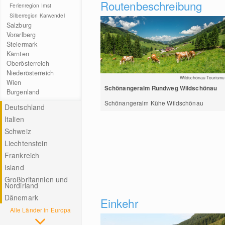
Routenbeschreibung
Ferienregion Imst
Silberregion Karwendel
Salzburg
Vorarlberg
Steiermark
Kärnten
Oberösterreich
Niederösterreich
Wildschönau Tourismu
Wien
Schönangeralm Rundweg Wildschönau
Burgenland
Schönangeralm Kühe Wildschönau
Deutschland
Italien
Schweiz
Liechtenstein
Frankreich
Island
Großbritannien und
Nordirland
Dänemark
Einkehr
Alle Länder in Europa