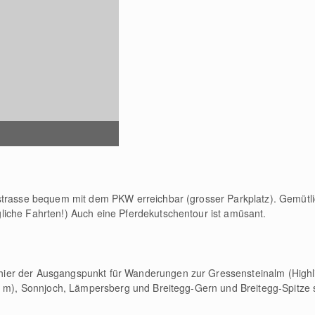
strasse bequem mit dem PKW erreichbar (grosser Parkplatz). Gemütlic
iche Fahrten!) Auch eine Pferdekutschentour ist amüsant.
er der Ausgangspunkt für Wanderungen zur Gressensteinalm (Highlig
9 m), Sonnjoch, Lämpersberg und Breitegg-Gern und Breitegg-Spitze 