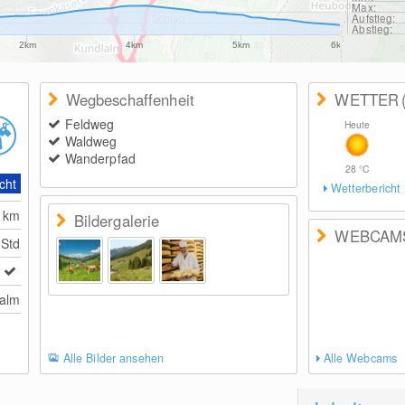
Max:
Aufstieg:
Abstieg:
2km
4km
5km
6km
Wegbeschaffenheit
WETTER
Feldweg
Heute
Waldweg
Wanderpfad
28
°C
cht
Wetterbericht
2
km
Bildergalerie
WEBCAM
 Std
alm
Alle Bilder ansehen
Alle Webcams