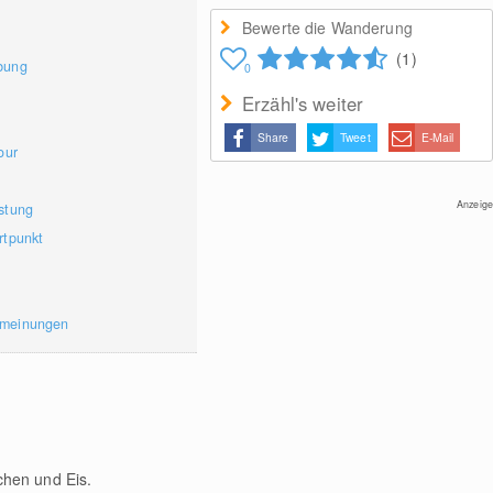
Bewerte die Wanderung
(1)
bung
0
Erzähl's weiter
Share
Tweet
E-Mail
our
Anzeige
stung
rtpunkt
rmeinungen
chen und Eis.