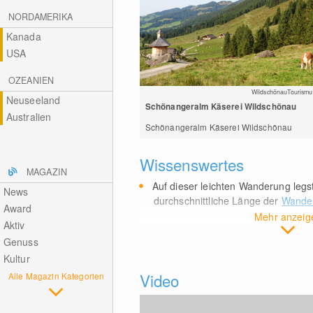
NORDAMERIKA
Kanada
USA
OZEANIEN
WildschönauTourismu
Neuseeland
Schönangeralm Käserei Wildschönau
Australien
Schönangeralm Käserei Wildschönau
Wissenswertes
MAGAZIN
Auf dieser leichten Wanderung legs
News
durchschnittliche Länge der
Wander
Award
Mehr anzeig
Aktiv
Genuss
Kultur
Video
Alle Magazin Kategorien