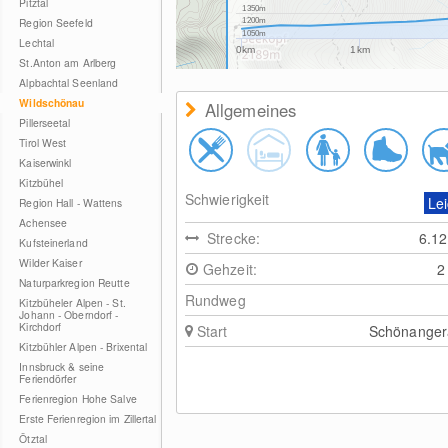
Pitztal
1350m
Region Seefeld
1200m
1050m
Lechtal
0km
1km
St.Anton am Arlberg
Alpbachtal Seenland
Wildschönau
Allgemeines
Pillerseetal
Tirol West
Kaiserwinkl
Kitzbühel
Schwierigkeit
Lei
Region Hall - Wattens
Achensee
Strecke:
6.1
Kufsteinerland
Wilder Kaiser
Gehzeit:
2
Naturparkregion Reutte
Rundweg
Kitzbüheler Alpen - St.
Johann - Oberndorf -
Kirchdorf
Start
Schönanger
Kitzbühler Alpen - Brixental
Innsbruck & seine
Feriendörfer
Ferienregion Hohe Salve
Erste Ferienregion im Zillertal
Ötztal