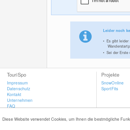
Leider noch ke
Es gibt leide
Wanderstart
Sei der Erste
TouriSpo
Projekte
Impressum
SnowOnline
Datenschutz
SportFits
Kontakt
Unternehmen
FAQ
Newsletter
Widget
Diese Website verwendet Cookies, um Ihnen die bestmögliche Funkti
Umfragen