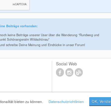
ine Beiträge vorhanden:
r noch keine Beiträge unserer User über die Wanderung "Rundweg und
punkt Schönangeralm Wildschönau"
 und schreibe Deine Meinung und Eindrücke in unser Forum!
Social Web
OK, Verst
onalität bieten zu können.
Datenschutzrichtlinien