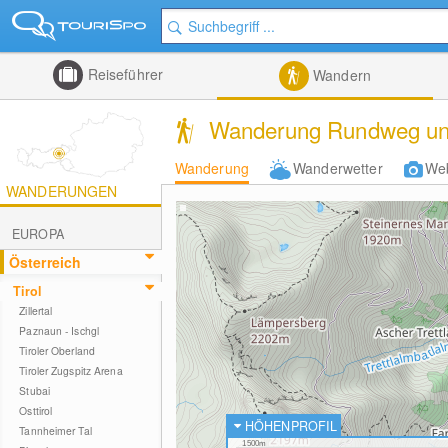
Reiseführer
Wandern
Wanderung Rundweg und
Wanderung
Wanderwetter
We
WANDERUNGEN
EUROPA
Österreich
Tirol
Zillertal
Paznaun - Ischgl
Tiroler Oberland
Tiroler Zugspitz Arena
Stubai
Osttirol
HÖHENPROFIL
Tannheimer Tal
1500m