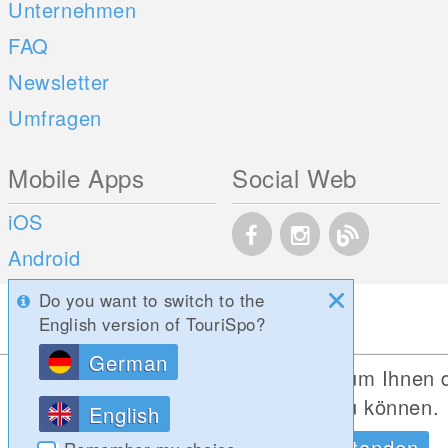
Unternehmen
FAQ
Newsletter
Umfragen
Mobile Apps
Social Web
iOS
Android
Do you want to switch to the
English version of TouriSpo?
German
Diese Website verwendet Cookies, um Ihnen 
bestmögliche Funktionalität bieten zu können.
English
Datenschutzrichtlinien
OK, Verstanden