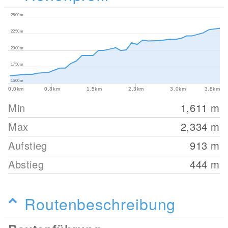
2500m
2250m
2000m
1750m
1500m
0.0km
0.8km
1.5km
2.3km
3.0km
3.8km
Min
1,611
m
Max
2,334
m
Aufstieg
913
m
Abstieg
444
m
Routenbeschreibung