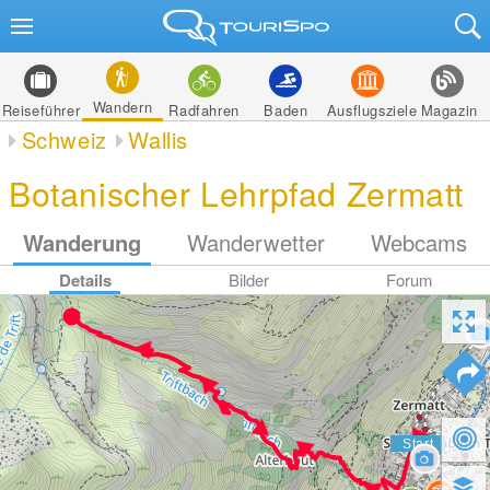
Wandern
Reiseführer
Radfahren
Baden
Ausflugsziele
Magazin
Schweiz
Wallis
Botanischer Lehrpfad Zermatt
Wanderung
Wanderwetter
Webcams
Details
Bilder
Forum