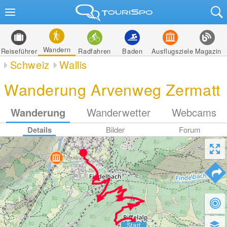
Wandern
Reiseführer
Radfahren
Baden
Ausflugsziele
Magazin
Schweiz
Wallis
Wanderung Arvenweg Zermatt
Wanderung
Wanderwetter
Webcams
Details
Bilder
Forum