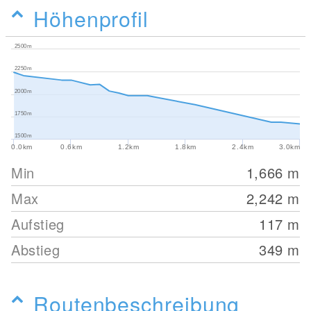
Höhenprofil
2500m
2250m
2000m
1750m
1500m
0.0km
0.6km
1.2km
1.8km
2.4km
3.0km
Min
1,666
m
Max
2,242
m
Aufstieg
117
m
Abstieg
349
m
Routenbeschreibung