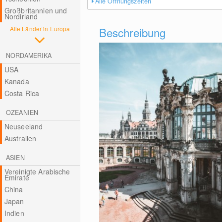
Alle Öffnungszeiten
Großbritannien und
Nordirland
Alle Länder in Europa
Beschreibung
NORDAMERIKA
USA
Kanada
Costa Rica
OZEANIEN
Neuseeland
Australien
ASIEN
Vereinigte Arabische
Emirate
China
Japan
Indien