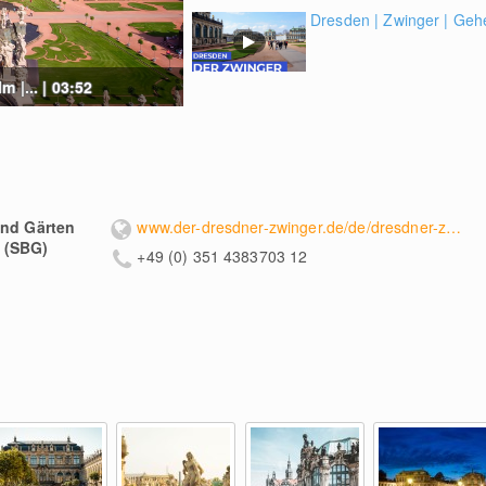
Dresden | Zwinger | Geh
 |... | 03:52
und Gärten
www.der-dresdner-zwinger.de/de/dresdner-zwinger/
 (SBG)
+49 (0) 351 4383703 12