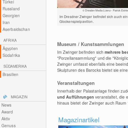
Türkei
Russland
© Dresden Media Lizenz - Patrick Eichle
Georgien
Im Dresdner Zwinger befindet sich auch ein
Glockenspielpavillon.
Iran
Aserbaidschan
AFRIKA
Museum / Kunstsammlungen
Ägypten
Im Zwinger befinden sich
mehrere b
Südafrika
"Porzellansammlung" und die "Königl
Zwinger umfasst ebenfalls eine beein
SÜDAMERIKA
Skulpturen des Barocks bietet sie eine
Brasilien
Veranstaltungen
Innerhalb der Palastanlage finden zu
und Aufführungen
veranstaltet, die 
MAGAZIN
hinaus bietet der Zwinger auch Raum 
News
Award
Magazinartikel
Aktiv
Genuss