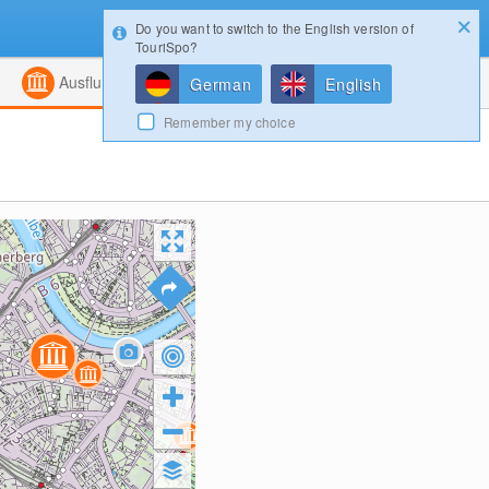
Do you want to switch to the English version of
Konfigurator
Gewinnspiele
Login
TouriSpo?
ht
Kombiniert
Magazin
Ausflugsziele
German
English
Remember my choice