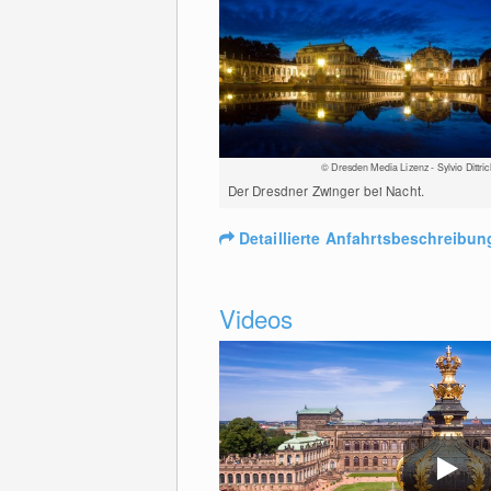
© Dresden Media Lizenz - Sylvio Dittric
Der Dresdner Zwinger bei Nacht.
Detaillierte Anfahrtsbeschreibun
Videos