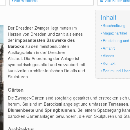
Alle Webcams
Alle Bilder an
Inhalt
Beschreibung
Der Dresdner Zwinger liegt mitten im
Magazinartikel
Herzen von Dresden und zählt als eines
der
imposantesten Bauwerke des
Entstehung und
Barocks
zu den meistbesuchten
Anfahrt
Ausflugszielen in der Dresdner
Videos
Altstadt. Die Anordnung der Anlage ist
Kontakt
symmetrisch gestaltet und verzaubert mit
kunstvollen architektonischen Details und
Forum und Use
Skulpturen.
Gärten
Die Zwinger-Gärten sind sorgfältig gestaltet und erstrecken si
herum. Sie sind im Barockstil angelegt und umfassen
Terrassen,
Blumenbeete und Springbrunnen
. Bei einem Spaziergang kann
barocken Gartenanlagen bewundern, die von Skulpturen und Sta
Architektur