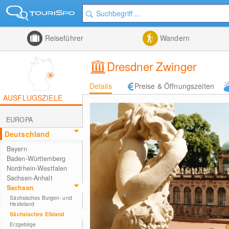
Reiseführer
Wandern
Dresdner Zwinger
Details
Preise & Öffnungszeiten
AUSFLUGSZIELE
EUROPA
Deutschland
Bayern
Baden-Württemberg
Nordrhein-Westfalen
Sachsen-Anhalt
Sachsen
Sächsisches Burgen- und
Heideland
Sächsisches Elbland
Erzgebirge