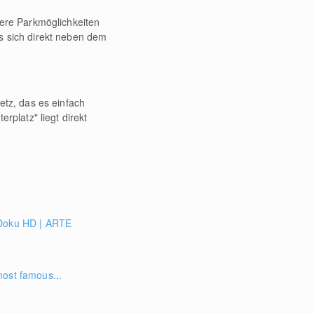
rere Parkmöglichkeiten
s sich direkt neben dem
etz, das es einfach
rplatz" liegt direkt
 Doku HD | ARTE
most famous...