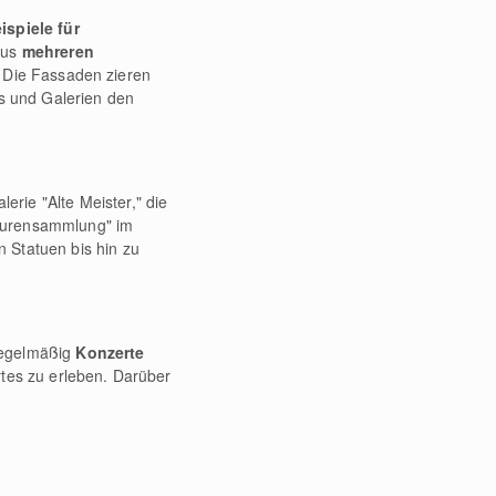
spiele für
aus
mehreren
. Die Fassaden zieren
ns und Galerien den
erie "Alte Meister," die
pturensammlung" im
 Statuen bis hin zu
regelmäßig
Konzerte
rtes zu erleben. Darüber