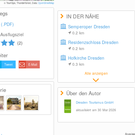
© Dresden Media 
© TouriSpo, Thunderforest, Data:
OpenStreetMap
wegs
IN DER NÄHE
 (.PDF)
Semperoper Dresden
0.2
km
Ausflugsziel
Residenzschloss Dresden
(2)
0.2
km
iter
Hofkirche Dresden
0.3
km
Tweet
E-Mail
Alle anzeigen
rie
Über den Autor
Dresden Tourismus GmbH
aktualisiert am 30 Mar 2026
Anzeige