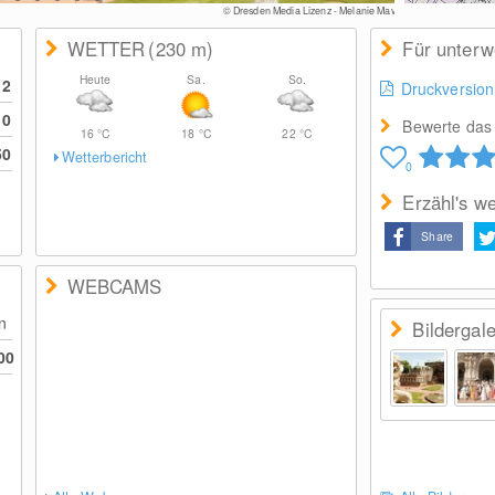
© Dresden Media Lizenz - Melanie May
WETTER
(230
m
)
Für unter
Heute
Sa.
So.
12
Druckversion
10
Bewerte das 
16
°C
18
°C
22
°C
50
Wetterbericht
0
Erzähl's we
Share
WEBCAMS
en
Bildergale
00