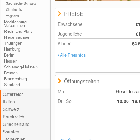
Sächsische Schweiz
Oberlausitz
PREISE
Vogtland
Mecklenburg-
Erwachsene
€
Vorpommern
Rheinland-Pfalz
Jugendliche
€
Niedersachsen
Thüringen
Kinder
€4.
Hamburg
Berlin
Alle Preisinfos
Hessen
Schleswig-Holstein
Bremen
Brandenburg
Öffnungszeiten
Saarland
Mo
Geschloss
Österreich
Di - So
10:00
-
18:
Italien
Schweiz
Frankreich
Griechenland
Spanien
Tschechien