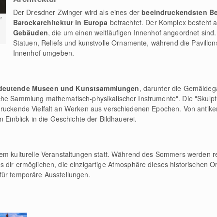
Der Dresdner Zwinger wird als eines der
beeindruckendsten Bei
r
Barockarchitektur in Europa
betrachtet. Der Komplex besteht 
Gebäuden
, die um einen weitläufigen Innenhof angeordnet sind
Statuen, Reliefs und kunstvolle Ornamente, während die Pavillo
Innenhof umgeben.
edeutende Museen und Kunstsammlungen
, darunter die Gemäldegal
iche Sammlung mathematisch-physikalischer Instrumente". Die "Skul
druckende Vielfalt an Werken aus verschiedenen Epochen. Von antiken
n Einblick in die Geschichte der Bildhauerei.
dem kulturelle Veranstaltungen statt. Während des Sommers werden 
es dir ermöglichen, die einzigartige Atmosphäre dieses historischen O
für temporäre Ausstellungen.