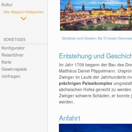
Kultur
Alle Magazin Kategorien
Städtetrip nach Dresden: Die 10 besten Sehenswü
SONSTIGES
Konfigurator
Entstehung und Geschic
Reiseführer
Karte
Im Jahr 1709 begann der Bau des Dres
Gewinnspiele
Matthäus Daniel Pöppelmann. Ursprüng
Umfragen
Zwinger im Laufe der Jahrhunderte m
prächtigen Palastkomplex
umgestalt
sächsischen Hofes gerecht zu werden.
Zwinger schwere Schäden, er konnte j
werden.
Anfahrt