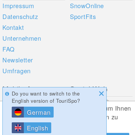
Impressum
SnowOnline
Datenschutz
SportFits
Kontakt
Unternehmen
FAQ
Newsletter
Umfragen
Mobile Apps
Social Web
Do you want to switch to the
English version of TouriSpo?
iOS
Diese Website verwendet Cookies, um Ihnen
German
Android
die bestmögliche Funktionalität bieten zu
können.
English