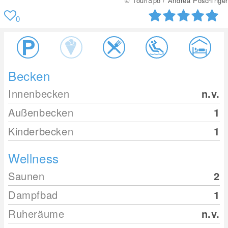
© TouriSpo / Andrea Poschinger
0
Becken
Innenbecken
n.v.
Außenbecken
1
Kinderbecken
1
Wellness
Saunen
2
Dampfbad
1
Ruheräume
n.v.