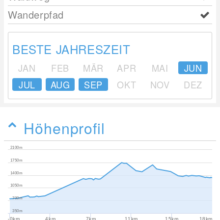
Wanderpfad
BESTE JAHRESZEIT
JAN
FEB
MÄR
APR
MAI
JUN
JUL
AUG
SEP
OKT
NOV
DEZ
Höhenprofil
2100m
1750m
1400m
1050m
700m
350m
-0km
4km
7km
11km
15km
18km