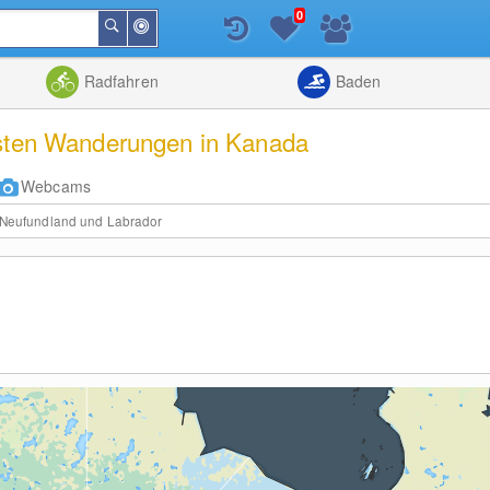
0
In
Suchen
der
Nähe
Listenansicht
Kartenansic
Radfahren
Baden
nsten Wanderungen in Kanada
Webcams
Neufundland und Labrador