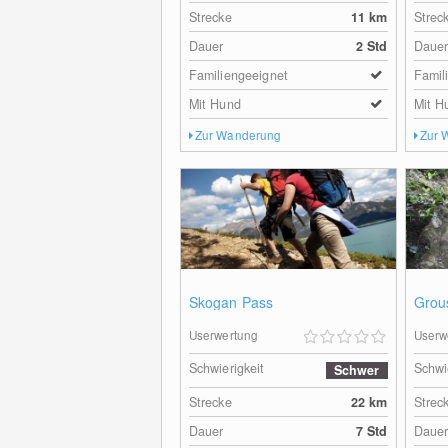
Strecke
11
km
Strec
Dauer
2 Std
Daue
Familiengeeignet
Famil
Mit Hund
Mit H
Zur Wanderung
Zur 
Skogan Pass
Grous
Userwertung
Userw
Schwierigkeit
Schwi
Schwer
Strecke
22
km
Strec
Dauer
7 Std
Daue