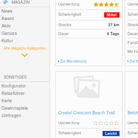
MAGAZIN
Userwertung
Userw
News
Schwierigkeit
Schwi
Mittel
Award
Strecke
37
km
Strec
Aktiv
Genuss
Dauer
5 Tage
Daue
Kultur
Famil
Alle Magazin Kategorien
Mit H
Zur Wanderung
Zur 
SONSTIGES
Konfigurator
Reiseführer
Karte
Gewinnspiele
Crystal Crescent Beach Trail
Belc
Umfragen
Userwertung
Userw
Schwierigkeit
Schwi
Leicht