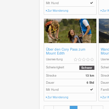
Mit Hund
Zur Wanderung
Zur 
Über den Cory Pass zum
Wand
Mount Edith
Moun
Userwertung
Userw
Schwierigkeit
Schwi
Schwer
Strecke
13
km
Strec
Dauer
6 Std
Daue
Mit Hund
Famil
Zur Wanderung
Zur 