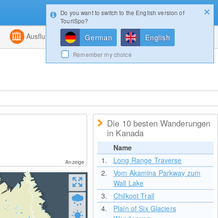
Do you want to switch to the English version of
Konfigurator
Gewinnspiele
Login
TouriSpo?
ht
Kombiniert
Ausflugsziele
Magazin
German
English
Remember my choice
Die 10 besten Wanderungen
in Kanada
Name
1.
Long Range Traverse
Anzeige
2.
Vom Akamina Parkway zum
Wall Lake
3.
Chilkoot Trail
4.
Plain of Six Glaciers