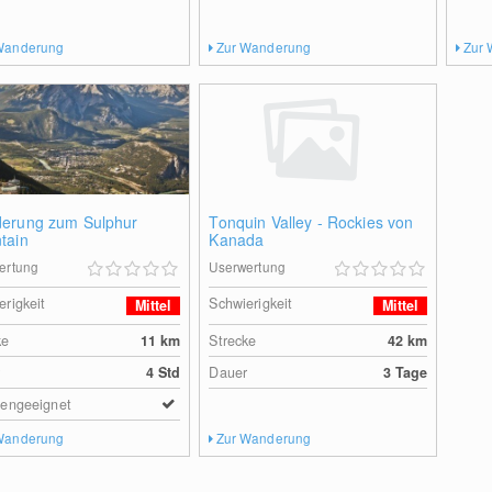
Wanderung
Zur Wanderung
Zur
erung zum Sulphur
Tonquin Valley - Rockies von
tain
Kanada
ertung
Userwertung
erigkeit
Schwierigkeit
Mittel
Mittel
ke
11
km
Strecke
42
km
r
4 Std
Dauer
3 Tage
iengeeignet
Wanderung
Zur Wanderung