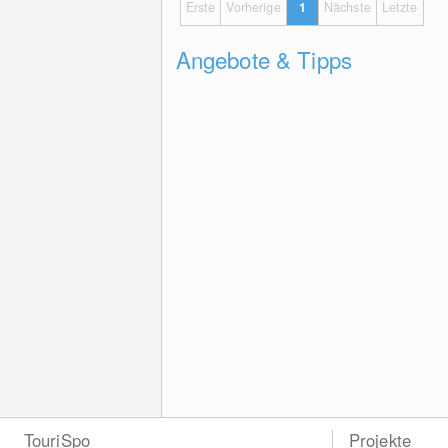
Erste
Vorherige
1
Nächste
Letzte
Angebote & Tipps
TouriSpo
Projekte