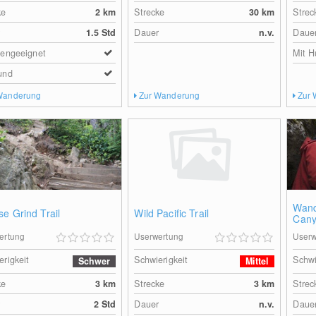
ke
2
km
Strecke
30
km
Strec
r
1.5 Std
Dauer
n.v.
Daue
iengeeignet
Mit H
und
Wanderung
Zur Wanderung
Zur
Wand
e Grind Trail
Wild Pacific Trail
Can
ertung
Userwertung
Userw
erigkeit
Schwierigkeit
Schwi
Schwer
Mittel
ke
3
km
Strecke
3
km
Strec
r
2 Std
Dauer
n.v.
Daue