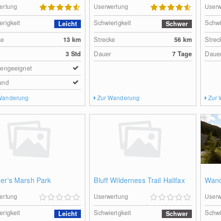
ertung
Userwertung
Userw
erigkeit
Schwierigkeit
Schwi
Leicht
Schwer
ke
13
km
Strecke
56
km
Strec
r
3 Std
Dauer
7 Tage
Daue
iengeeignet
und
Wanderung
Zur Wanderung
Zur
her's Marsh Park
Bluff Wilderness Trail Halifax
Wand
ertung
Userwertung
Userw
erigkeit
Schwierigkeit
Schwi
Leicht
Schwer