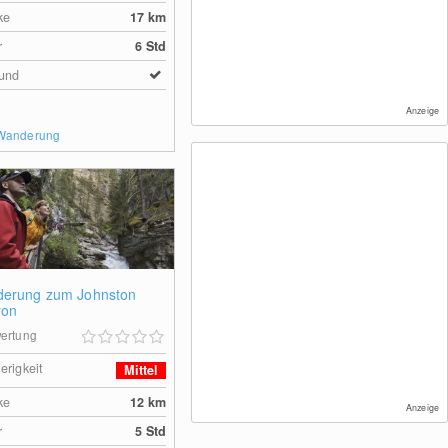
ke
17
km
r
6 Std
und
Anzeige
 Wanderung
erung zum Johnston
yon
ertung
erigkeit
Mittel
ke
12
km
Anzeige
r
5 Std