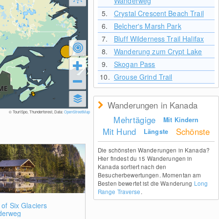
Wanderweg
5.
Crystal Crescent Beach Trail
6.
Belcher's Marsh Park
7.
Bluff Wilderness Trail Halifax
8.
Wanderung zum Crypt Lake
9.
Skogan Pass
10.
Grouse Grind Trail
Wanderungen in Kanada
© TouriSpo, Thunderforest, Data:
OpenStreetMap
Mehrtägige
Mit Kindern
Mit Hund
Schönste
Längste
Die schönsten Wanderungen in Kanada?
Hier findest du 15 Wanderungen in
Kanada sortiert nach den
Besucherbewertungen. Momentan am
Besten bewertet ist die Wanderung
Long
Range Traverse
.
 of Six Glaciers
derweg