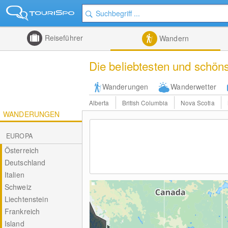
Reiseführer
Wandern
Die beliebtesten und schö
Wanderungen
Wanderwetter
Alberta
British Columbia
Nova Scotia
WANDERUNGEN
EUROPA
Österreich
Deutschland
Italien
Schweiz
Liechtenstein
Frankreich
Island