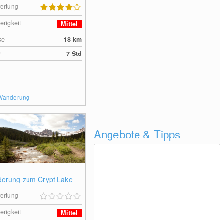
ertung
erigkeit
Mittel
ke
18
km
r
7 Std
 Wanderung
Angebote & Tipps
erung zum Crypt Lake
ertung
erigkeit
Mittel