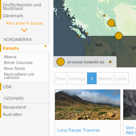
Großbritannien und
Nordirland
Dänemark
Alle Länder in Europa
NORDAMERIKA
Kanada
Alberta
ist besser bewertet als
British Columbia
Nova Scotia
Neufundland und
Labrador
Erste
Vorherige
1
Nächste
Letzte
USA
OZEANIEN
Neuseeland
Australien
Vom 
Long Range Traverse
Wall