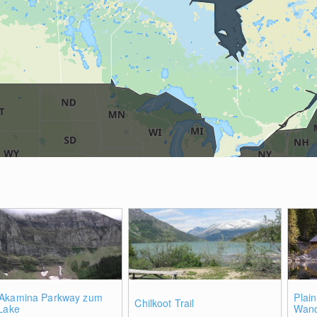
Akamina Parkway zum
Plain
Chilkoot Trail
 Lake
Wan