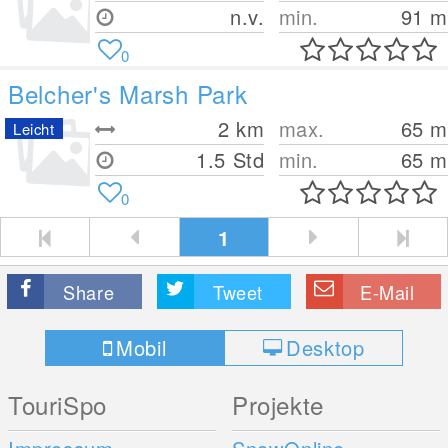
n.v.
min.
91
m
0
Belcher's Marsh Park
2
km
max.
65
m
Leicht
1.5 Std
min.
65
m
0
1
Share
Tweet
E-Mail
Mobil
Desktop
TouriSpo
Projekte