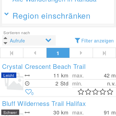
Region einschränken
Sortieren nach
Filter anzeigen
1
Crystal Crescent Beach Trail
11
km
max.
42
m
Leicht
2 Std
min.
n.v.
0
Bluff Wilderness Trail Halifax
30
km
max.
91
m
Schwer