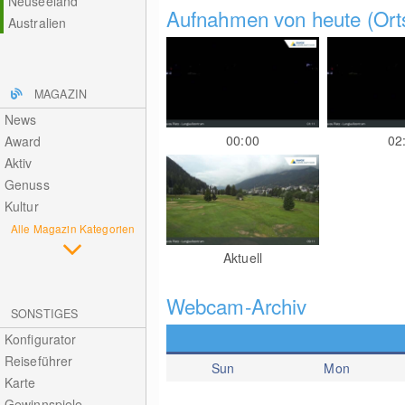
Neuseeland
Aufnahmen von heute (Orts
Australien
MAGAZIN
News
00:00
02
Award
Aktiv
Genuss
Kultur
Alle Magazin Kategorien
Aktuell
Webcam-Archiv
SONSTIGES
Konfigurator
Reiseführer
Sun
Mon
Karte
Gewinnspiele