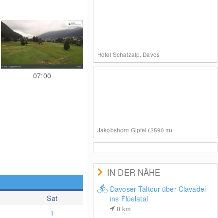
Hotel Schatzalp, Davos
07:00
Jakobshorn Gipfel (2590 m)
IN DER NÄHE
Davoser Taltour über Clavadel
Sat
ins Flüelatal
Davosersee (1559 m)
0
km
1