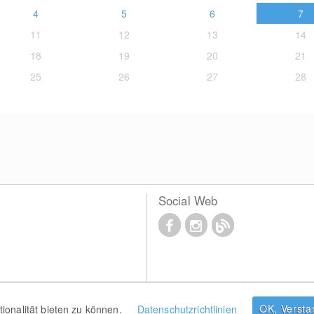
4
5
6
7
11
12
13
14
18
19
20
21
25
26
27
28
Social Web
OK, Verst
onalität bieten zu können.
Datenschutzrichtlinien