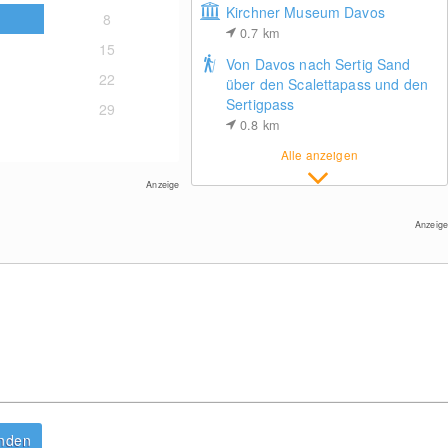
Kirchner Museum Davos
8
0.7
km
15
Von Davos nach Sertig Sand
22
über den Scalettapass und den
Sertigpass
29
0.8
km
Weissfluhjoch (2260 m)
Alle anzeigen
Anzeige
Anzeige
Sportzentrum in Klosters
anden