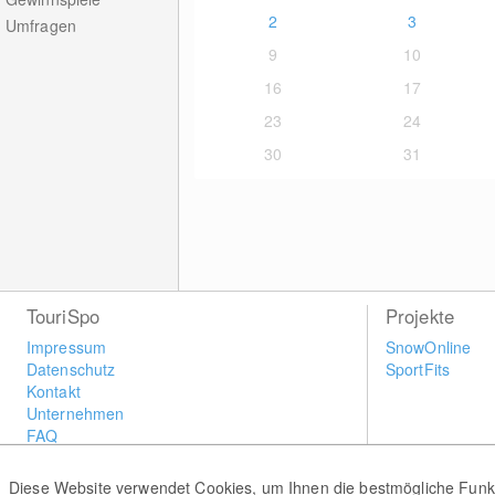
2
3
Umfragen
9
10
16
17
23
24
30
31
TouriSpo
Projekte
Impressum
SnowOnline
Datenschutz
SportFits
Kontakt
Unternehmen
FAQ
Newsletter
Widget
Diese Website verwendet Cookies, um Ihnen die bestmögliche Funkti