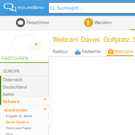
Reiseführer
Wandern
Webcam Davos: Golfplatz, 5
Radtour
Radwetter
Webcams
RADTOUREN
EUROPA
Österreich
Deutschland
Italien
Schweiz
Graubünden
Engadin St. Moritz
Davos Klosters
Flims Laax Falera
Chur