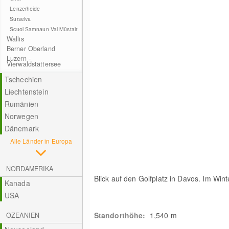
Lenzerheide
Surselva
Scuol Samnaun Val Müstair
Wallis
Berner Oberland
Luzern -
Vierwaldstättersee
Tschechien
Liechtenstein
Rumänien
Norwegen
Dänemark
Alle Länder in Europa
NORDAMERIKA
Blick auf den Golfplatz in Davos. Im Wint
Kanada
USA
Standorthöhe:
1,540
m
OZEANIEN