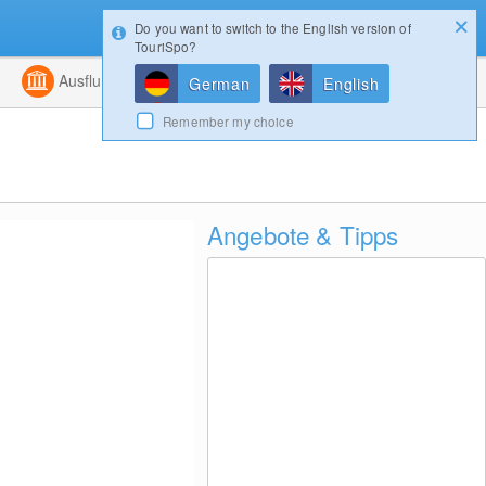
Do you want to switch to the English version of
Konfigurator
Gewinnspiele
Login
TouriSpo?
ht
Kombiniert
Ausflugsziele
Magazin
German
English
Remember my choice
Angebote & Tipps