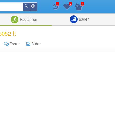
+
+
0
In
Suchen
der
Nähe
Listenansicht
Kartenansic
Baden
Radfahren
052 ft
Forum
Bilder