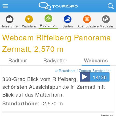
Radfahren
Reiseführer
Wandern
Baden
Ausflugsziele
Magazin
Webcam Riffelberg Panorama
Zermatt, 2,570 m
Radtour
Radwetter
Webcams
© Roundshot / Zermatt Bergbahnen
14:36
360-Grad Blick vom Riffelberg, einem der
schönsten Aussichtspunkte in Zermatt mit
Blick auf das Matterhorn.
Standorthöhe:
2,570
m
Anzeige