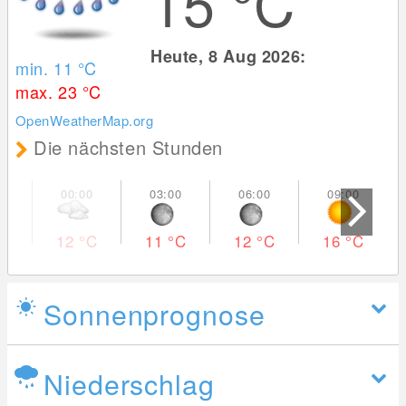
15
°C
Heute, 8 Aug 2026:
min. 11
°C
max. 23
°C
OpenWeatherMap.org
Die nächsten Stunden
12
°C
11
°C
12
°C
16
°C
Sonnenprognose
Niederschlag