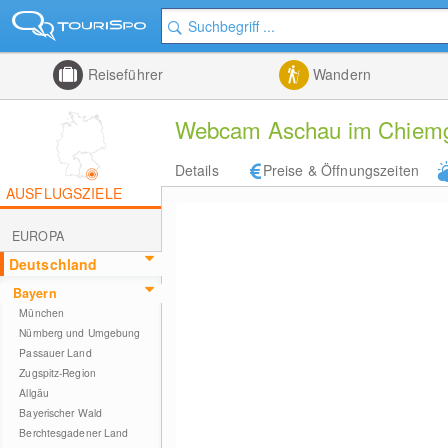
Reiseführer
Wandern
Webcam Aschau im Chiemga
Details
Preise & Öffnungszeiten
AUSFLUGSZIELE
EUROPA
Deutschland
Bayern
München
Nürnberg und Umgebung
Passauer Land
Zugspitz-Region
Allgäu
Bayerischer Wald
Berchtesgadener Land