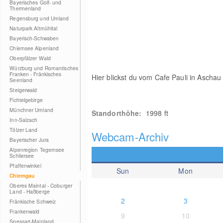
Bayerisches Golf- und
Thermenland
Regensburg und Umland
Naturpark Altmühltal
Bayerisch-Schwaben
Chiemsee Alpenland
Oberpfälzer Wald
Würzburg und Romantisches
Franken - Fränkisches
Hier blickst du vom Cafe Pauli in Asch
Seenland
Steigerwald
Fichtelgebirge
Münchner Umland
Standorthöhe:
1998 ft
Inn-Salzach
Tölzer Land
Webcam-Archiv
Bayerischer Jura
Alpenregion Tegernsee
Schliersee
Pfaffenwinkel
Sun
Mon
Chiemgau
Oberes Maintal - Coburger
Land - Haßberge
2
3
Fränkische Schweiz
Frankenwald
9
10
Spessart-Mainland