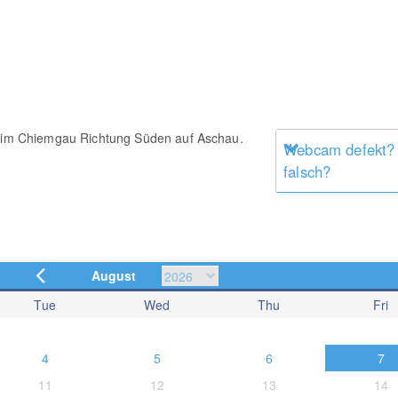
au im Chiemgau Richtung Süden auf Aschau.
Webcam defekt?
falsch?
August
Tue
Wed
Thu
Fri
4
5
6
7
11
12
13
14