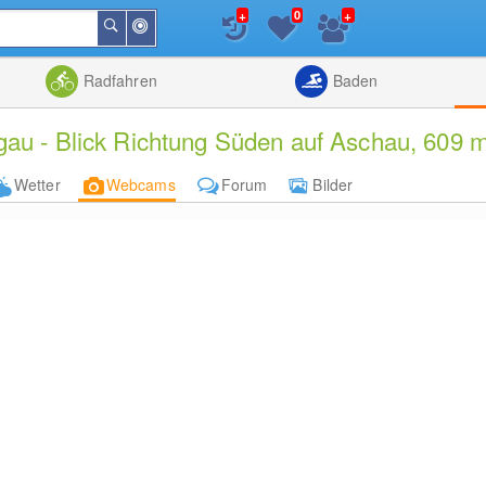
+
+
0
In
Suchen
der
Nähe
Listenansicht
Kartenansic
Radfahren
Baden
u - Blick Richtung Süden auf Aschau, 609 
Wetter
Webcams
Forum
Bilder