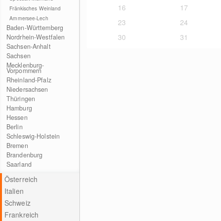
16
17
Fränkisches Weinland
Ammersee-Lech
23
24
Baden-Württemberg
30
31
Nordrhein-Westfalen
Sachsen-Anhalt
Sachsen
Mecklenburg-
Vorpommern
Rheinland-Pfalz
Niedersachsen
Thüringen
Hamburg
Hessen
Berlin
Schleswig-Holstein
Bremen
Brandenburg
Saarland
Österreich
Italien
Schweiz
Frankreich