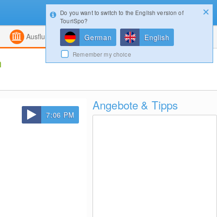
Do you want to switch to the English version of
Konfigurator
Gewinnspiele
Login
TouriSpo?
ht
Kombiniert
Magazin
Ausflugsziele
German
English
Remember my choice
m
Angebote & Tipps
7:06 PM