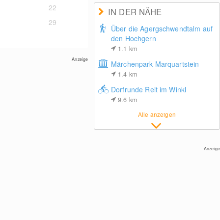
22
IN DER NÄHE
29
Über die Agergschwendtalm auf
den Hochgern
1.1
km
Anzeige
Märchenpark Marquartstein
1.4
km
Dorfrunde Reit im Winkl
9.6
km
Alle anzeigen
Anzeige