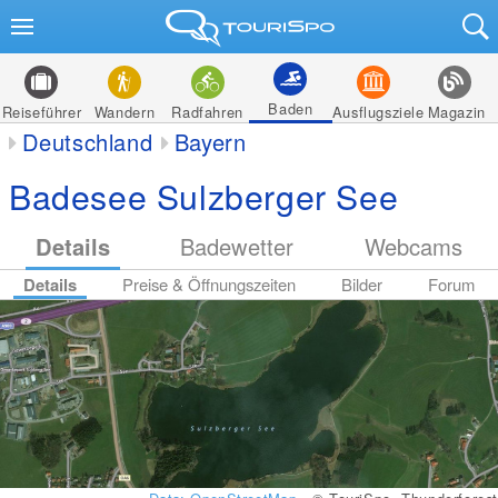
Baden
Reiseführer
Wandern
Radfahren
Ausflugsziele
Magazin
Deutschland
Bayern
Badesee Sulzberger See
Details
Badewetter
Webcams
Details
Preise & Öffnungszeiten
Bilder
Forum