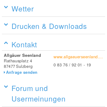
Wetter
Drucken & Downloads
Kontakt
Allgäuer Seenland
www.allgaeuerseenland.de/seenland/seen-weiher/sulzberger-see/
Rathausplatz 4
0 83 76 / 92 01 - 19
87477
Sulzberg
Anfrage senden
Forum und
Usermeinungen