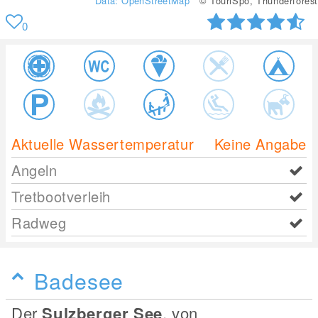
Data: OpenStreetMap
© TouriSpo, Thunderforest
0
Aktuelle Wassertemperatur
Keine Angabe
Angeln
Tretbootverleih
Radweg
Badesee
Der
Sulzberger See
, von