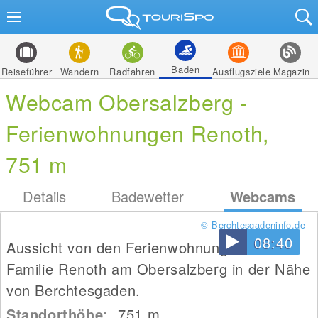
Baden
Reiseführer
Wandern
Radfahren
Ausflugsziele
Magazin
Webcam Obersalzberg -
Ferienwohnungen Renoth,
751 m
Details
Badewetter
Webcams
© Berchtesgadeninfo.de
08:40
Aussicht von den Ferienwohnungen der
Familie Renoth am Obersalzberg in der Nähe
von Berchtesgaden.
Standorthöhe:
751
m