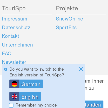
TouriSpo
Projekte
Impressum
SnowOnline
Datenschutz
SportFits
Kontakt
Unternehmen
FAQ
Newsletter
Do you want to switch to the
Umfragen
English version of TouriSpo?
Diese Website verwendet Cookies, um Ihnen
German
Mobile Apps
Social Web
die bestmögliche Funktionalität bieten zu
können.
iOS
English
Android
Datenschutzrichtlinien
OK, Verstanden
Remember my choice