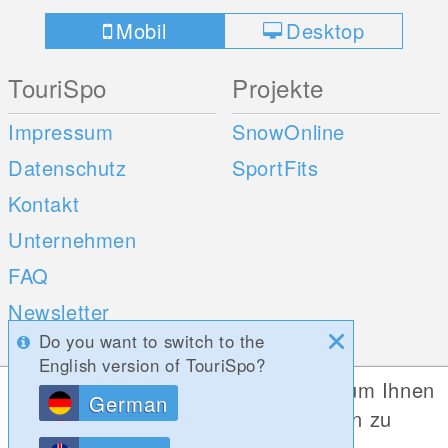
Mobil
Desktop
TouriSpo
Projekte
Impressum
SnowOnline
Datenschutz
SportFits
Kontakt
Unternehmen
FAQ
Newsletter
Do you want to switch to the
Umfragen
English version of TouriSpo?
Diese Website verwendet Cookies, um Ihnen
German
Mobile Apps
Social Web
die bestmögliche Funktionalität bieten zu
können.