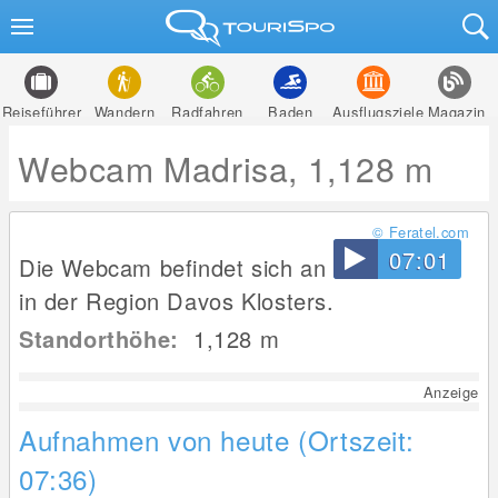
Reiseführer
Wandern
Radfahren
Baden
Ausflugsziele
Magazin
Webcam Madrisa, 1,128 m
© Feratel.com
07:01
Die Webcam befindet sich an der Madrisa
in der Region Davos Klosters.
Standorthöhe:
1,128
m
Anzeige
Aufnahmen von heute (Ortszeit:
07:36)